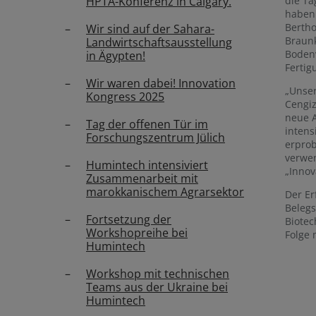
die Ta
HPTA-Konferenz in Calgary.
haben 
Bertho
Wir sind auf der Sahara-
Braunk
Landwirtschaftsausstellung
Bodenv
in Ägypten!
Fertig
Wir waren dabei! Innovation
„Unser
Kongress 2025
Cengiz
neue A
Tag der offenen Tür im
inten
Forschungszentrum Jülich
erprob
verwen
Humintech intensiviert
„Innov
Zusammenarbeit mit
marokkanischem Agrarsektor
Der Er
Belegs
Fortsetzung der
Biotec
Workshopreihe bei
Folge 
Humintech
Workshop mit technischen
Teams aus der Ukraine bei
Humintech