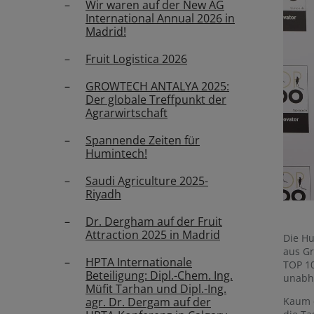
Wir waren auf der New AG
International Annual 2026 in
Madrid!
Fruit Logistica 2026
GROWTECH ANTALYA 2025:
Der globale Treffpunkt der
Agrarwirtschaft
Spannende Zeiten für
Humintech!
Saudi Agriculture 2025-
Riyadh
Dr. Dergham auf der Fruit
Attraction 2025 in Madrid
Die H
aus Gr
HPTA Internationale
TOP 10
Beteiligung: Dipl.-Chem. Ing.
unabh
Müfit Tarhan und Dipl.-Ing.
Kaum e
agr. Dr. Dergam auf der