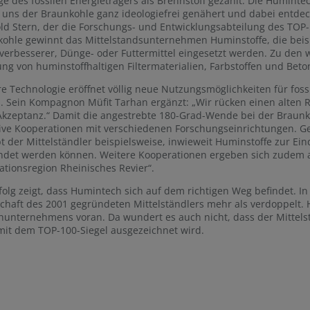
ge des fossilen Energieträgers als Brennstoff gezählt. Die Humint
uns der Braunkohle ganz ideologiefrei genähert und dabei entdeckt
ld Stern, der die Forschungs- und Entwicklungsabteilung des TOP-1
ohle gewinnt das Mittelstandsunternehmen Huminstoffe, die beisp
erbesserer, Dünge- oder Futtermittel eingesetzt werden. Zu den 
ung von huminstoffhaltigen Filtermaterialien, Farbstoffen und Bet
e Technologie eröffnet völlig neue Nutzungsmöglichkeiten für fos
. Sein Kompagnon Müfit Tarhan ergänzt: „Wir rücken einen alten Roh
kzeptanz.“ Damit die angestrebte 180-Grad-Wende bei der Braunko
sive Kooperationen mit verschiedenen Forschungseinrichtungen. 
t der Mittelständler beispielsweise, inwieweit Huminstoffe zur 
det werden können. Weitere Kooperationen ergeben sich zudem a
ationsregion Rheinisches Revier“.
folg zeigt, dass Humintech sich auf dem richtigen Weg befindet. I
chaft des 2001 gegründeten Mittelständlers mehr als verdoppelt. 
hunternehmens voran. Da wundert es auch nicht, dass der Mittelst
mit dem TOP-100-Siegel ausgezeichnet wird.