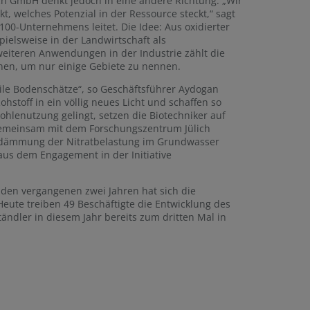
ech GmbH denkt jedoch in eine andere Richtung: „Wir
, welches Potenzial in der Ressource steckt,“ sagt
00-Unternehmens leitet. Die Idee: Aus oxidierter
ielsweise in der Landwirtschaft als
weiteren Anwendungen in der Industrie zählt die
onen, um nur einige Gebiete zu nennen.
sile Bodenschätze“, so Geschäftsführer Aydogan
stoff in ein völlig neues Licht und schaffen so
hlenutzung gelingt, setzen die Biotechniker auf
Gemeinsam mit dem Forschungszentrum Jülich
Eindämmung der Nitratbelastung im Grundwasser
us dem Engagement in der Initiative
n den vergangenen zwei Jahren hat sich die
Heute treiben 49 Beschäftigte die Entwicklung des
ändler in diesem Jahr bereits zum dritten Mal in