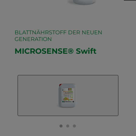
BLATTNÄHRSTOFF DER NEUEN
GENERATION
MICROSENSE® Swift
GO TO SLIDE 1
GO TO SLIDE 2
GO TO SLIDE 3