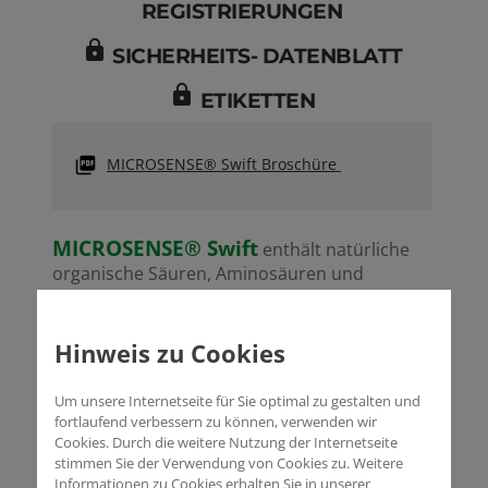
REGISTRIERUNGEN
lock
SICHERHEITS- DATENBLATT
lock
ETIKETTEN
ett
MICROSENSE® Swift Broschüre
MICROSENSE® Swift
enthält natürliche
organische Säuren, Aminosäuren und
Fulvosäuren mit niedrigem Molekulargewicht,
die leicht von den Blättern in die Pflanze
diffundieren können, um insbesondere über
Hinweis zu Cookies
Blattanwendungen signifikante Effekte zu
erzielen. Es ist hocheffizient beim Transport
Um unsere Internetseite für Sie optimal zu gestalten und
von Mineralelementen, insbesondere in Obst-
fortlaufend verbessern zu können, verwenden wir
oder Getreidekulturen. Sowohl bei
Cookies. Durch die weitere Nutzung der Internetseite
einjährigen als auch bei mehrjährigen
stimmen Sie der Verwendung von Cookies zu. Weitere
Informationen zu Cookies erhalten Sie in unserer