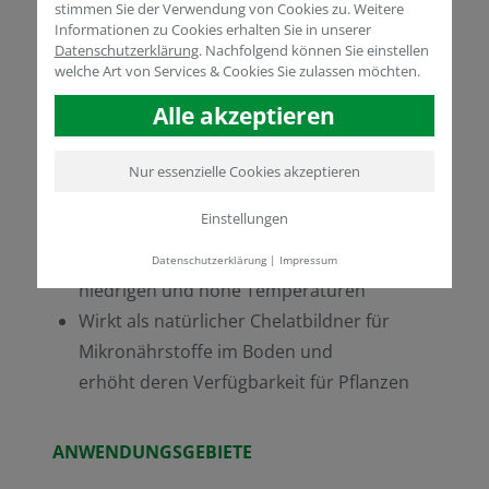
stimmen Sie der Verwendung von Cookies zu. Weitere
Nährstoffaufnahme und
Informationen zu Cookies erhalten Sie in unserer
des Düngemitteleinsatzes der Effizienz im
Datenschutzerklärung
.
Nachfolgend können Sie einstellen
welche Art von Services & Cookies Sie zulassen möchten.
Bodenmilieu
Stimuliert kräftiges Wurzelwachstum und
Alle akzeptieren
Ertragsbildung
Verbessert die Bodenstruktur und erhöht
Nur essenzielle Cookies akzeptieren
die Wasserspeicherkapazität
Einstellungen
Erhöht die Stresstoleranz der Pflanzen
gegenüber Trockenheit, Salzgehalt sowie
Datenschutzerklärung
|
Impressum
niedrigen und hohe Temperaturen
Wirkt als natürlicher Chelatbildner für
Mikronährstoffe im Boden und
erhöht deren Verfügbarkeit für Pflanzen
ANWENDUNGSGEBIETE