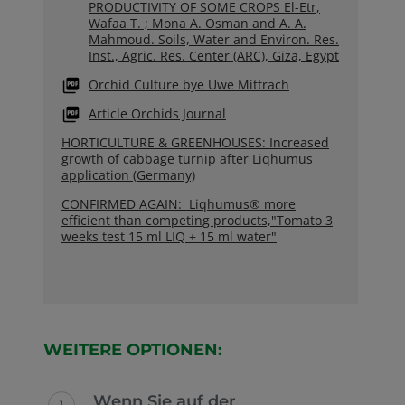
PRODUCTIVITY OF SOME CROPS El-Etr,
Wafaa T. ; Mona A. Osman and A. A.
Mahmoud. Soils, Water and Environ. Res.
Inst., Agric. Res. Center (ARC), Giza, Egypt
Orchid Culture bye Uwe Mittrach
Article Orchids Journal
HORTICULTURE & GREENHOUSES: Increased
growth of cabbage turnip after Liqhumus
application (Germany)
CONFIRMED AGAIN: Liqhumus® more
efficient than competing products,"Tomato 3
weeks test 15 ml LIQ + 15 ml water"
WEITERE OPTIONEN:
Wenn Sie auf der