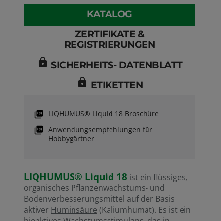
KATALOG
ZERTIFIKATE &
REGISTRIERUNGEN
lock
SICHERHEITS- DATENBLATT
lock
ETIKETTEN
kett
LIQHUMUS® Liquid 18 Broschüre
Anwendungsempfehlungen für
Hobbygärtner
LIQHUMUS® Liquid 18
ist ein flüssiges,
organisches Pflanzenwachstums- und
Bodenverbesserungsmittel auf der Basis
aktiver
Huminsäure
(Kaliumhumat). Es ist ein
REA
bioaktives Wachstumsstimulans, das in