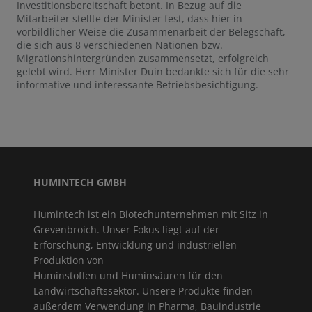
Investitionsbereitschaft betont. In Bezug auf die
Mitarbeiter stellte der Minister fest, dass hier in
vorbildlicher Weise die Zusammenarbeit der Belegschaft,
die sich aus 8 verschiedenen Nationen bzw.
Migrationshintergründen zusammensetzt, erfolgreich
gelebt wird. Herr Minister Duin bedankte sich für die sehr
informative und interessante Betriebsbesichtigung.
HUMINTECH GMBH
Humintech ist ein Biotechunternehmen mit Sitz in
Grevenbroich. Unser Fokus liegt auf der
Erforschung, Entwicklung und industriellen
Produktion von
Huminstoffen und Huminsäuren für den
Landwirtschaftssektor. Unsere Produkte finden
außerdem Verwendung in Pharma, Bauindustrie