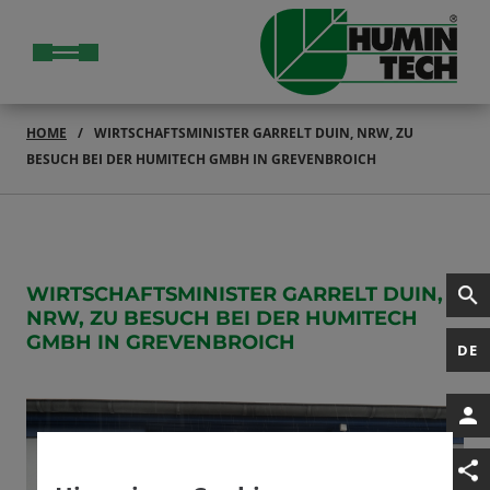
HOME
WIRTSCHAFTSMINISTER GARRELT DUIN, NRW, ZU
BESUCH BEI DER HUMITECH GMBH IN GREVENBROICH
WIRTSCHAFTSMINISTER GARRELT DUIN,
NRW, ZU BESUCH BEI DER HUMITECH
GMBH IN GREVENBROICH
DE