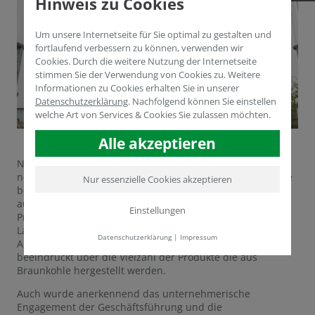
Hinweis zu Cookies
Um unsere Internetseite für Sie optimal zu gestalten und
fortlaufend verbessern zu können, verwenden wir
Cookies. Durch die weitere Nutzung der Internetseite
stimmen Sie der Verwendung von Cookies zu. Weitere
Informationen zu Cookies erhalten Sie in unserer
Datenschutzerklärung
.
Nachfolgend können Sie einstellen
welche Art von Services & Cookies Sie zulassen möchten.
Alle akzeptieren
Nach der Vorstellung der Humintech GmbH wurde die
neue Produktionsanlage für huminsäurebasierte Produkte
Nur essenzielle Cookies akzeptieren
besichtigt. In dieser neuen Produktionsanlage werden
ausgewählte Braunkohlequalitäten ab September zu
Einstellungen
Produkten aus Huminsäure als Bodenverbesserer für die
Landwirtschaft, den Gartenbau und für viele industrielle
Datenschutzerklärung
|
Impressum
Anwendungen hergestellt. Der Minister zeigte sich
beeindruckt über die Vielzahl der Produkte die aus
Braunkohle hergestellt werden.
Auch wurde anerkennend das unternehmerische
Engagement der Geschäftsführung und die