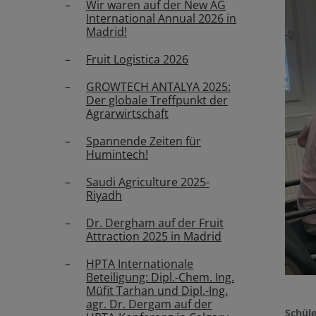
Wir waren auf der New AG
International Annual 2026 in
Madrid!
Fruit Logistica 2026
GROWTECH ANTALYA 2025:
Der globale Treffpunkt der
Agrarwirtschaft
Spannende Zeiten für
Humintech!
Saudi Agriculture 2025-
Riyadh
Dr. Dergham auf der Fruit
Attraction 2025 in Madrid
HPTA Internationale
Beteiligung: Dipl.-Chem. Ing.
Müfit Tarhan und Dipl.-Ing.
agr. Dr. Dergam auf der
Schüle