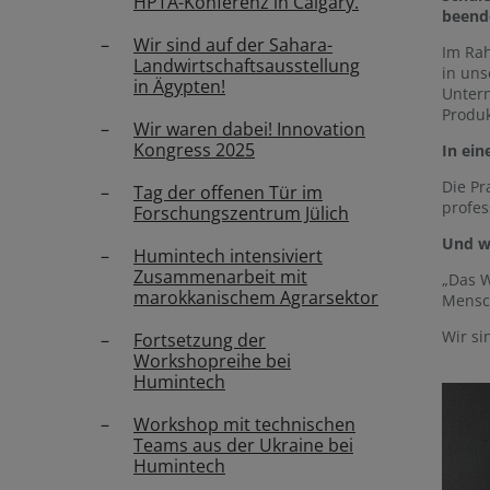
HPTA-Konferenz in Calgary.
beend
Wir sind auf der Sahara-
Im Ra
Landwirtschaftsausstellung
in uns
in Ägypten!
Untern
Produk
Wir waren dabei! Innovation
Kongress 2025
In ein
Die Pr
Tag der offenen Tür im
profes
Forschungszentrum Jülich
Und wi
Humintech intensiviert
Zusammenarbeit mit
„Das W
marokkanischem Agrarsektor
Mensch
Wir si
Fortsetzung der
Workshopreihe bei
Humintech
Workshop mit technischen
Teams aus der Ukraine bei
Humintech