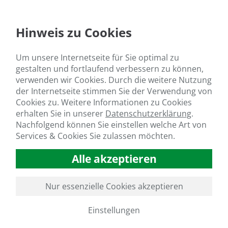
Hinweis zu Cookies
Um unsere Internetseite für Sie optimal zu
gestalten und fortlaufend verbessern zu können,
verwenden wir Cookies. Durch die weitere Nutzung
der Internetseite stimmen Sie der Verwendung von
Cookies zu. Weitere Informationen zu Cookies
erhalten Sie in unserer
Datenschutzerklärung
.
Nachfolgend können Sie einstellen welche Art von
Services & Cookies Sie zulassen möchten.
Alle akzeptieren
Nur essenzielle Cookies akzeptieren
Einstellungen
GO TO SLIDE 1
GO TO SLIDE 2
GO TO SLIDE 3
GO TO SLIDE 4
GO TO SLIDE 5
GO TO SLIDE 6
GO TO SLIDE 7
GO TO SLIDE 8
GO TO SLIDE 9