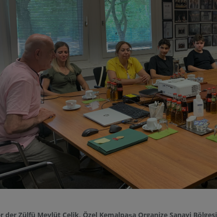
r der Zülfü Mevlüt Çelik, Özel Kemalpaşa Organize Sanayi Bölgesi