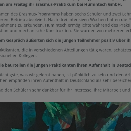
en am Freitag ihr Erasmus-Praktikum bei Humintech GmbH.
hmen des Erasmus-Programms haben sechs Schüler und zwei Lehre
erem Betrieb absolviert. Nach drei intensiven Wochen hatten die P
ehmens zu erkunden. Humintech ermöglichte während des Praktiku
tion und mechanische Konstruktion. Sie wurden von mehreren erf
em Gespräch äußerten sich die jungen Teilnehmer positiv über i
aktikanten, die in verschiedenen Abteilungen tätig waren, schätz
sionellen Kollegen.
e beurteilen die jungen Praktikanten ihren Aufenthalt in Deuts
ichtigste, was wir gelernt haben, ist pünktlich zu sein und den Ar
en empfinden ihren Aufenthalt in Deutschland als sehr bereich
nd den Schülern sehr dankbar für ihr Interesse, ihre Mitarbeit un