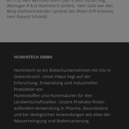
(v.r.n.l), Herr Berthold Stern Dipl.-Chem.-/Econ.-Ing.
(Manager R & D Humintech GmbH), Herr Gido van den
Berg (Stellvertretender Landrat des Rhein-Erft-Kreises),
Herr Roland Schmidt.
HUMINTECH GMBH
Humintech ist ein Biotechunternehmen mit Sitz in
Grevenbroich. Unser Fokus liegt auf der
Erforschung, Entwicklung und industriellen
Produktion von
Huminstoffen und Huminsäuren für den
Landwirtschaftssektor. Unsere Produkte finden
außerdem Verwendung in Pharma, Bauindustrie
und bei ökologischen Anwendungen wie etwa der
Wasserreinigung und Bodensanierung.