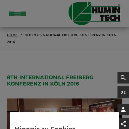
HOME
8TH INTERNATIONAL FREIBERG KONFERENZ IN KÖLN
2016
8TH INTERNATIONAL FREIBERG
KONFERENZ IN KÖLN 2016
DE
Hinweis zu Cookies