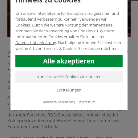
Um unsere Internetseite für Sie optimal zu gestalten und
fortlaufend verbessern zu können, verwenden wir
Cookies. Durch die weitere Nutzung der Internetseite
stimmen Sie der Verwendung von Cookies zu. Weitere
Informationen zu Cookies erhalten Sie in unserer
Datenschutzerklärung
.
Nachfolgend können Sie einstellen
welche Art von Services & Cookies Sie zulassen möchten.
Vom 12. bis 16. Juni 2016 findet in Köln die 8. International
Freiberg Conference (IFC) statt, eine der führenden
Alle akzeptieren
Konferenzen zur stofflichen Nutzung von fossilen
Energieträgern. Der Themenschwerpunkt liegt in diesem
Jahr auf der Wertschöpfungskette der Kohle – von der
Nur essenzielle Cookies akzeptieren
Gewinnung über die Konversion bis hin zur chemischen
bzw. stofflichen Nutzung.
Einstellungen
Auf der IFC tauschen Fachleute aus Politik, Industrie und
Datenschutzerklärung
|
Impressum
Wissenschaft ihre Erfahrung und Expertise aus, die sie in
ihren diversen Feldern und Branchen sammeln konnten,
darunter Forscher, R&D-Spezialisten, Industrieinsider,
Kohleproduzenten und Hersteller wie Lieferanten von
Equipment und Technik.