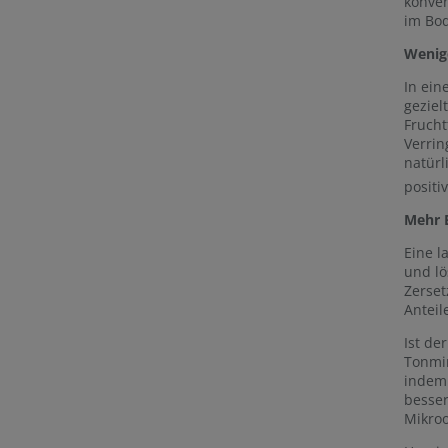
konven
im Bo
Wenig
In ein
geziel
Frucht
Verrin
natürl
positi
Mehr 
Eine l
und l
Zerset
Anteil
Ist de
Tonmin
indem 
besser
Mikroo