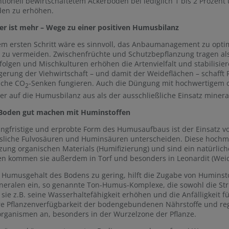
tionell bewirtschaftetem Ackerboden bei lediglich 1 bis 2 Prozen
den zu erhöhen.
er ist mehr – Wege zu einer positiven Humusbilanz
em ersten Schritt wäre es sinnvoll, das Anbaumanagement zu opt
t zu vermeiden. Zwischenfrüchte und Schutzbepflanzung tragen a
folgen und Mischkulturen erhöhen die Artenvielfalt und stabilisie
gerung der Viehwirtschaft – und damit der Weideflächen – schafft
iche CO
-Senken fungieren. Auch die Düngung mit hochwertigem or
2
ver auf die Humusbilanz aus als der ausschließliche Einsatz miner
Boden gut machen mit Huminstoffen
angfristige und erprobte Form des Humusaufbaus ist der Einsatz v
ösliche Fulvosäuren und Huminsäuren unterscheiden. Diese hochm
zung organischen Materials (Humifizierung) und sind ein natürli
en kommen sie außerdem in Torf und besonders in Leonardit (Wei
r Humusgehalt des Bodens zu gering, hilft die Zugabe von Huminst
eralen ein, so genannte Ton-Humus-Komplexe, die sowohl die Stru
sie z.B. seine Wasserhaltefähigkeit erhöhen und die Anfälligkeit f
e Pflanzenverfügbarkeit der bodengebundenen Nährstoffe und re
rganismen an, besonders in der Wurzelzone der Pflanze.