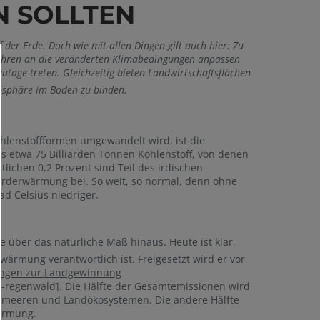
N SOLLTEN
 der Erde. Doch wie mit allen Dingen gilt auch hier: Zu
 Jahren an die veränderten Klimabedingungen anpassen
utage treten. Gleichzeitig bieten Landwirtschaftsflächen
sphäre im Boden zu binden.
ohlenstoffformen umgewandelt wird, ist die
es etwa 75 Billiarden Tonnen Kohlenstoff, von denen
tlichen 0,2 Prozent sind Teil des irdischen
r Erderwärmung bei. So weit, so normal, denn ohne
d Celsius niedriger.
 über das natürliche Maß hinaus. Heute ist klar,
ärmung verantwortlich ist. Freigesetzt wird er vor
ngen zur Landgewinnung
-regenwald]. Die Hälfte der Gesamtemissionen wird
tmeeren und Landökosystemen. Die andere Hälfte
wärmung.