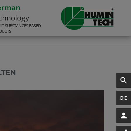
erman
chnology
IC SUBSTANCES BASED
DUCTS
LTEN
DE