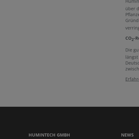
Humin
über d
Pflan
Gründ
verrin
CO
-R
2
Die gu
längst
Deutsc
zwisch
Erfah
HUMINTECH GMBH
NEWS