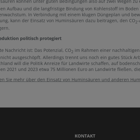
säuren können unter guten Bedingungen also auf zwei Wegen zu 
en Aufbau und die langfristige Bindung von Kohlenstoff im Bod
zenwachstum. In Verbindung mit einem klugen Düngeplan und b
ung, kann der Einsatz von Huminsäuren dazu beitragen, den CO
-
2
gern.
eduktion politisch protegiert
te Nachricht ist: Das Potenzial, CO
im Rahmen einer nachhaltigen 
2
 nicht ausgeschöpft. Allerdings trennt uns noch ein gutes Stück Ar
hland will die Politik Anreize für Landwirte schaffen, auf boden
en 2021 und 2023 etwa 75 Millionen Euro an Landwirte fließen, di
ren Sie mehr über den Einsatz von Huminsäuren und anderen Humi
KONTAKT