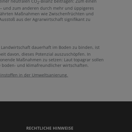
einer neutralen CO
-Bilanz beitragen: Zum einen
2
en – und zum anderen durch mehr und üppigeres
ewährten Maßnahmen wie Zwischenfrüchten und
Ausstoß aus der Agrarwirtschaft signifikant zu
Landwirtschaft dauerhaft im Boden zu binden, ist
beit davon, dieses Potenzial auszuschöpfen. In
schonende Maßnahmen zu setzen: Laut topagrar sollen
e boden- und klimafreundlicher wirtschaften.
nstoffen in der Umweltsanierung.
RECHTLICHE HINWEISE