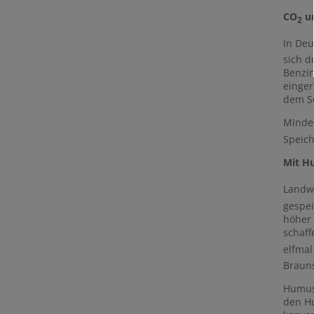
CO
un
2
In Deu
sich d
Benzin
einger
dem Sc
Minde
Speich
Mit H
Landwi
gespe
höher 
schaff
elfmal
Braun
Humus 
den Hu