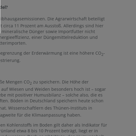
del?
ibhausgasemissionen. Die Agrarwirtschaft beteiligt
 circa 11 Prozent am Ausstoß. Allerdings sind hier
mineralische Dünger sowie Importfutter nicht
Energieeffizienz, einer Düngemittelreduktion und
tterimporten.
egrenzung der Erderwärmung ist eine höhere CO
-
2
strierung.
roße Mengen CO
zu speichern. Die Höhe der
2
auf Wiesen und Weiden besonders hoch ist – sogar
be mit positiver Humusbilanz – solche also, die es
aften. Böden in Deutschland speichern heute schon
hat. Wissenschaftlern des Thünen-Instituts in
agweite für die Klimaanpassung haben.
 Kohlenstoffs im Boden gilt daher als Indikator für
land etwa 8 bis 10 Prozent beträgt, liegt er in