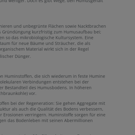
t und weniger. Doch es gibt Wege, den Humusgehalt
imieren und unbegrünte Flächen sowie Nacktbrachen
ls Gründüngung kurzfristig zum Humusaufbau bei;
ren so das mikrobiologische Kultursystem. Eine
 Raum für neue Bäume und Sträucher, die als
ganischem Material wirkt sich in der Regel
alischer Dünger.
on Huminstoffen, die sich wiederum in feste Humine
olekularen Verbindungen entstehen bei der
cher Bestandteil des Humusbodens. In höheren
chbraunkohle) vor.
offen bei der Regeneration: Sie gehen Aggregate mit
ktur als auch die Qualität des Bodens verbessern,
ür Erosionen verringern. Huminstoffe sorgen für eine
gen das Bodenleben mit seinen Abermillionen