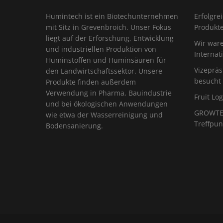
Humintech ist ein Biotechunternehmen
Erfolgre
mit Sitz in Grevenbroich. Unser Fokus
Produkt
liegt auf der Erforschung, Entwicklung
Wir war
und industriellen Produktion von
Internat
Huminstoffen und Huminsäuren für
Vizeprä
den Landwirtschaftssektor. Unsere
besucht
Produkte finden außerdem
Verwendung in Pharma, Bauindustrie
Fruit Log
und bei ökologischen Anwendungen
GROWTEC
wie etwa der Wasserreinigung und
Treffpun
Bodensanierung.