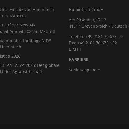
icher Einsatz von Humintech-
Humintech GmbH
en in Marokko
Am Pösenberg 9-13
en auf der New AG
41517 Grevenbroich / Deutsch
ional Annual 2026 in Madrid!
Telefon: +49 2181 70 676 - 0
sidentin des Landtags NRW
Fax: +49 2181 70 676 - 22
 Humintech
E-Mail
istica 2026
KARRIERE
H ANTALYA 2025: Der globale
Stellenangebote
kt der Agrarwirtschaft