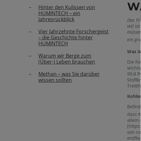
W
Hinter den Kulissen von
HUMINTECH – ein
Jahresrückblick
Das Tre
viel i
Vier Jahrzehnte Forschergeist
müssen
– die Geschichte hinter
ein gr
HUMINTECH
Was is
Warum wir Berge zum
(Über-) Leben brauchen
Die Fo
wichti
Methan – was Sie darüber
99,8 P
wissen sollten
Stoffk
Treibh
Kohle
Befind
dass K
allem 
[https
von n
entfli