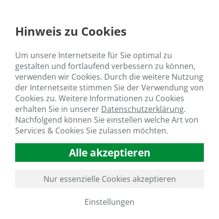
NUTZEN & ANWENDUNGSEMPFEHLUNG
Hinweis zu Cookies
Unterstützt die Bildung von Ton-Humus-Komplex
Bodenerosion
Um unsere Internetseite für Sie optimal zu
Erhöht die Quantität und die Qualität der Erträg
gestalten und fortlaufend verbessern zu können,
Nährstoffpotenzials im Boden
verwenden wir Cookies. Durch die weitere Nutzung
der Internetseite stimmen Sie der Verwendung von
Hat eine sehr hohe technische und chemische Ver
Cookies zu. Weitere Informationen zu Cookies
Pflanzenschutzmitteln (Vormischungstest empfo
erhalten Sie in unserer
Datenschutzerklärung
.
Erhöht die biologische Aktivität und Kationenaus
Nachfolgend können Sie einstellen welche Art von
Erhöht die Biomasseproduktion und stimuliert d
Services & Cookies Sie zulassen möchten.
Alle akzeptieren
ANWENDUNGSGEBIETE
Nur essenzielle Cookies akzeptieren
Landwirtschaft
Gemüseanbau
Einstellungen
Obstbau