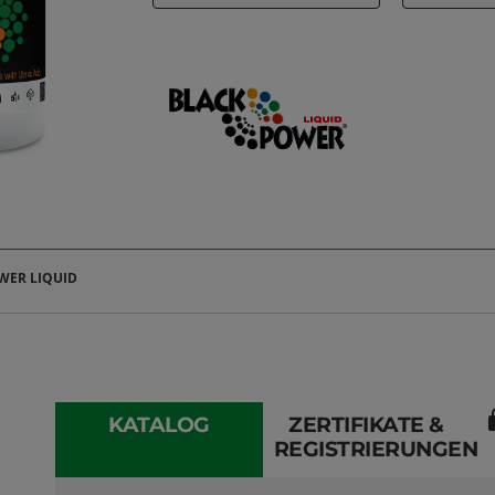
WER LIQUID
l
KATALOG
ZERTIFIKATE &
REGISTRIERUNGEN