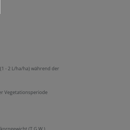
(1 - 2 L/ha/ha) während der
der Vegetationsperiode
korngewicht (T.G.W.)