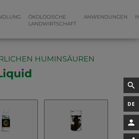
NDLUNG
ÖKOLOGISCHE
ANWENDUNGEN
I
LANDWIRTSCHAFT
ÜRLICHEN HUMINSÄUREN
iquid
DE