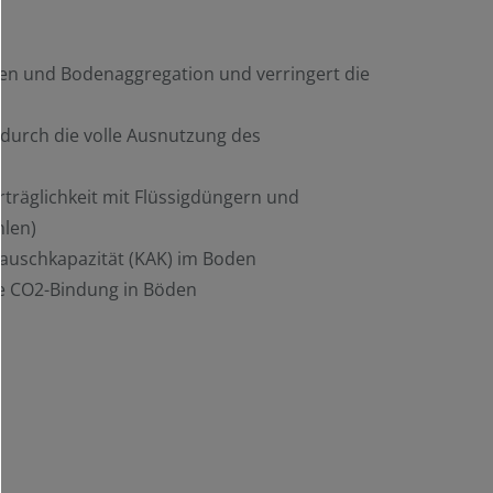
en und Bodenaggregation und verringert die
e durch die volle Ausnutzung des
träglichkeit mit Flüssigdüngern und
hlen)
tauschkapazität (KAK) im Boden
ie CO2-Bindung in Böden