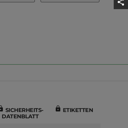
ock
lock
SICHERHEITS-
ETIKETTEN
DATENBLATT