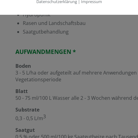
Datenschutzerklärung
|
Impressum
Substrat-Kultivierung
Hydroponik
Rasen und Landschaftsbau
Saatgutbehandlung
AUFWANDMENGEN *
Boden
3 - 5 L/ha oder aufgeteilt auf mehrere Anwendungen 
Vegetationsperiode
Blatt
50 - 75 ml/100 L Wasser alle 2 - 3 Wochen während 
Substrate
3
0,3 - 0,5 L/m
Saatgut
0,5 % oder 500 ml/100 kg Saatgutbeize nach Tausend