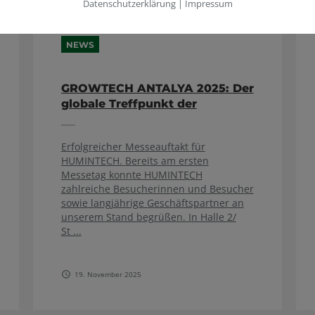
Datenschutzerklärung
|
Impressum
NEWS
GROWTECH ANTALYA 2025: Der
globale Treffpunkt der
Agrarwirtschaft
Erfolgreicher Messeauftakt für
HUMINTECH. Bereits am ersten
Messetag konnte HUMINTECH
zahlreiche Besucherinnen und Besucher
sowie langjährige Geschäftspartner an
unserem Stand begrüßen. In Halle 2/
St ...
19. November 2025