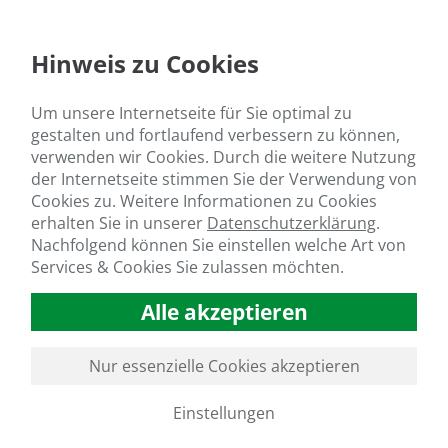
der New AG International – der weltweit
führenden Konferenz für Spezialdünger,
Hinweis zu Cookies
Biostimulanzien und nachhaltige
Pflanzenern ...
Um unsere Internetseite für Sie optimal zu
gestalten und fortlaufend verbessern zu können,
30. April 2026
verwenden wir Cookies. Durch die weitere Nutzung
der Internetseite stimmen Sie der Verwendung von
Cookies zu. Weitere Informationen zu Cookies
erhalten Sie in unserer
Datenschutzerklärung
.
Nachfolgend können Sie einstellen welche Art von
Services & Cookies Sie zulassen möchten.
Alle akzeptieren
Nur essenzielle Cookies akzeptieren
Einstellungen