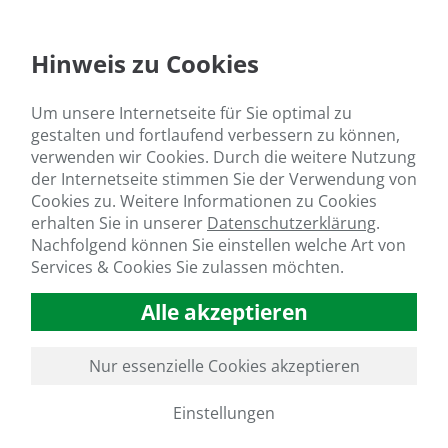
ießen auf Huminsäuren“, erinnert sich Tarhan.
lernte Chemiker begriff schnell, dass die Huminstoffe nicht nur 
Hinweis zu Cookies
 Was dann geschah, spiegelt sich im heute über 30 Produkte umfa
 und gemeinsam mit Partnern aus Wissenschaft und Industrie br
erprobleme zur Marktreife, die heute in über 60 Ländern der Wel
Um unsere Internetseite für Sie optimal zu
gesund zu halten.
gestalten und fortlaufend verbessern zu können,
 Standort, neue Möglichkeiten
verwenden wir Cookies. Durch die weitere Nutzung
der Internetseite stimmen Sie der Verwendung von
hr 2013 markiert den nächsten wichtigen Meilenstein in der Firm
Cookies zu. Weitere Informationen zu Cookies
dorf nach Grevenbroich über, mitten ins Rheinische Revier und dam
erhalten Sie in unserer
Datenschutzerklärung
.
 und die Modernisierung der Produktionsstätte sowie der Forsch
tnachfrage gerecht zu werden.
Nachfolgend können Sie einstellen welche Art von
Services & Cookies Sie zulassen möchten.
zählt das Unternehmen zu den innovativsten Mittelständlern Deuts
freundlichen Herstellung von huminsäurebasierten Produkten is
Alle akzeptieren
 Erfolgsgeschichte, die sich auch in zahlreichen Preisen und Ausz
tenzial der Huminsäuren noch längst nicht vollständig erforscht un
chte noch nicht zu Ende erzählt.
Nur essenzielle Cookies akzeptieren
ren Sie mehr über die Geschichte der Braunkohleforschung und 
Einstellungen