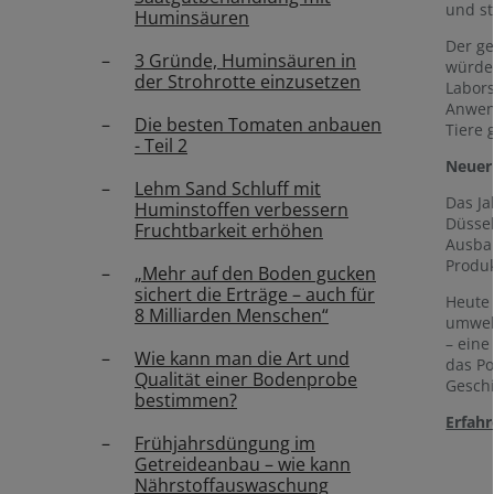
und st
Huminsäuren
Der ge
3 Gründe, Huminsäuren in
würde.
der Strohrotte einzusetzen
Labors
Anwend
Die besten Tomaten anbauen
Tiere 
- Teil 2
Neuer
Lehm Sand Schluff mit
Das Ja
Huminstoffen verbessern
Düssel
Fruchtbarkeit erhöhen
Ausbau
Produk
„Mehr auf den Boden gucken
sichert die Erträge – auch für
Heute 
8 Milliarden Menschen“
umwelt
– eine
Wie kann man die Art und
das Po
Qualität einer Bodenprobe
Geschi
bestimmen?
Erfah
Frühjahrsdüngung im
Getreideanbau – wie kann
Nährstoffauswaschung