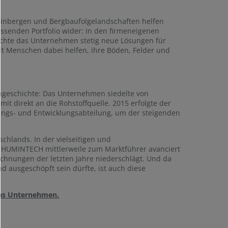
Weinbergen und Bergbaufolgelandschaften helfen
ssenden Portfolio wider: In den firmeneigenen
achte das Unternehmen stetig neue Lösungen für
t Menschen dabei helfen, ihre Böden, Felder und
engeschichte: Das Unternehmen siedelte von
it direkt an die Rohstoffquelle. 2015 erfolgte der
ungs- und Entwicklungsabteilung, um der steigenden
chlands. In der vielseitigen und
t HUMINTECH mittlerweile zum Marktführer avanciert
eichnungen der letzten Jahre niederschlägt. Und da
d ausgeschöpft sein dürfte, ist auch diese
das Unternehmen.