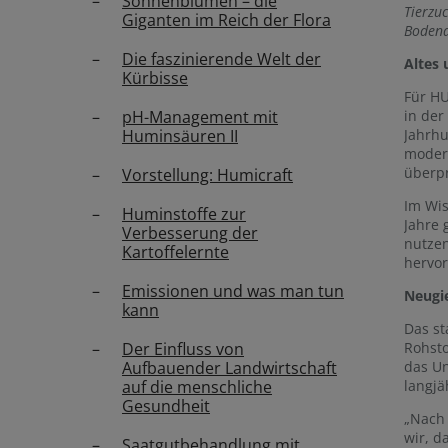
Sonnenblumen – die
Tierzu
Giganten im Reich der Flora
Bodend
Die faszinierende Welt der
Altes
Kürbisse
Für HU
pH-Management mit
in der
Huminsäuren II
Jahrhu
modern
überpr
Vorstellung: Humicraft
Im Wis
Huminstoffe zur
Jahre 
Verbesserung der
nutzen
Kartoffelernte
hervor
Emissionen und was man tun
Neugie
kann
Das st
Der Einfluss von
Rohsto
Aufbauender Landwirtschaft
das U
auf die menschliche
langjä
Gesundheit
„Nach 
wir, d
Saatgutbehandlung mit