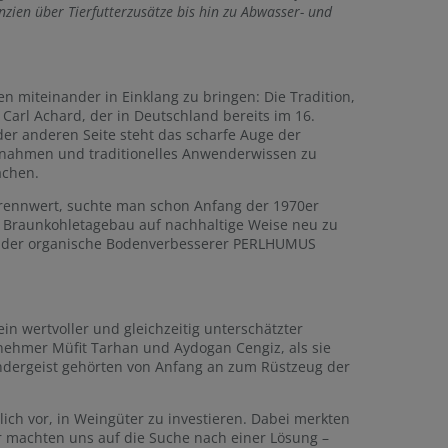
zien über Tierfutterzusätze bis hin zu Abwasser- und
 miteinander in Einklang zu bringen: Die Tradition,
Carl Achard, der in Deutschland bereits im 16.
er anderen Seite steht das scharfe Auge der
nnahmen und traditionelles Anwenderwissen zu
achen.
 Brennwert, suchte man schon Anfang der 1970er
 Braunkohletagebau auf nachhaltige Weise neu zu
ing der organische Bodenverbesserer PERLHUMUS
ein wertvoller und gleichzeitig unterschätzter
rnehmer Müfit Tarhan und Aydogan Cengiz, als sie
dergeist gehörten von Anfang an zum Rüstzeug der
ch vor, in Weingüter zu investieren. Dabei merkten
r machten uns auf die Suche nach einer Lösung –