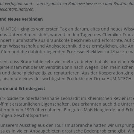
cht verfügbar sind – von organischen Bodenverbesserern und Biostimulan
ekontaminatoren.
 und Neues verbinden
MINTECH ging es vom ersten Tag an darum, altes und neues Wissen
 das Unternehmen steht, wurzelt in den Tagen des Chemiker Franz 
ndert Huminstoffe aus Braunkohle beschrieb und erforschte. Auf d
en Wissenschaft und Analysetechnik, die es ermöglichen, alte A
üfen und die dahinterliegenden Prozesse effektiver nutzbar zu m
sen, dass Braunkohle sehr viel mehr zu bieten hat als nur einen
gemeinsam mit der Universität Bonn nach Wegen, den rheinischen
 und dabei gleichzeitig zu renaturieren. Aus der Kooperation g
, bis heute eines der wichtigsten Produkte der Firma HUMINTECH.
rde und Erfindergeist
ark oxidierte oberflächennahe Leonardit im Rheinischen Revier ist 
ff mit erstaunlichen Eigenschaften. Das erkannten auch die Unte
nternehmen 1999 übernahmen. Ein gutes Maß Neugierde und Erfin
hrigen Geschäftspartner:
unserem Ausstieg aus der Tourismusbranche hatten wir ursprüngli
ass es in vielen Anbaugebieten drastische Bodenprobleme gibt. Wi