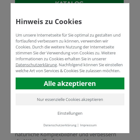
KATALOG
ZERTIFIKATE &
Hinweis zu Cookies
REGISTRIERUNGEN
lock
Um unsere Internetseite für Sie optimal zu gestalten und
SICHERHEITS- DATENBLATT
fortlaufend verbessern zu können, verwenden wir
lock
Cookies. Durch die weitere Nutzung der Internetseite
ETIKETTEN
stimmen Sie der Verwendung von Cookies zu. Weitere
Informationen zu Cookies erhalten Sie in unserer
Datenschutzerklärung
.
Nachfolgend können Sie einstellen
kett
AMINO POWER® WSP Broschüre
welche Art von Services & Cookies Sie zulassen möchten.
Anwendungsempfehlungen für
Alle akzeptieren
Hobbygärtner
Nur essenzielle Cookies akzeptieren
AMINO POWER® WSP
ist ein
Einstellungen
konzentriertes, wasserlösliches organisches
Biostimulanz
auf der Basis von Aminosäuren
Datenschutzerklärung
|
Impressum
und Peptiden. Aminosäuren wirken als
natürliche Komplexbildner und verbessern