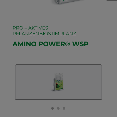
PRO – AKTIVES
PFLANZENBIOSTIMULANZ
AMINO POWER® WSP
GO TO SLIDE 1
GO TO SLIDE 2
GO TO SLIDE 3