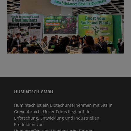
GO TO SLIDE 1
GO TO SLIDE 2
GO TO SLIDE 3
GO TO SLIDE 4
HUMINTECH GMBH
Humintech ist ein Biotechunternehmen mit Sitz in
Grevenbroich. Unser Fokus liegt auf der
Erforschung, Entwicklung und industriellen
Produktion von
Huminstoffen und Huminsäuren für den