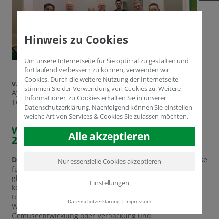
Hinweis zu Cookies
Um unsere Internetseite für Sie optimal zu gestalten und
fortlaufend verbessern zu können, verwenden wir
Cookies. Durch die weitere Nutzung der Internetseite
v.l.n.r. :
Beny Varon, Müfit Tarhan, Dr. Yasser Dergham,
stimmen Sie der Verwendung von Cookies zu. Weitere
Aydogan Cengiz, Vicente Jaramillo, Ogul Yücel, Prof. Metin
Informationen zu Cookies erhalten Sie in unserer
Turan.
Datenschutzerklärung
.
Nachfolgend können Sie einstellen
welche Art von Services & Cookies Sie zulassen möchten.
Wir sind in Berlin auf der Fruit Logistica
Alle akzeptieren
2024.
Die FRUIT LOGISTICA
ist die weltweit wichtigste Fachmesse
Nur essenzielle Cookies akzeptieren
für die Fruchtwirtschaft und deren direkten Zugang zum
globalen Markt. Auf der
FRUIT LOGISTICA
finden Sie das
Einstellungen
komplette Angebot an Produkten, Dienstleistungen und
technischen Lösungen aus allen Bereichen der
Datenschutzerklärung
|
Impressum
Wertschöpfungskette - ob Saatgut, Obst- und
Gemüseentwicklung oder Verpackung und