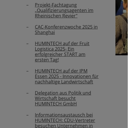
Projekt-Fachtagung
„Qualifizierungsagenten im
Rheinischen Revier"
CAC-Konferenzwoche 2025 in
Shanghai
HUMINTECH auf der Fruit
Logistica 2025- Ein
erfolgreicher START am
ersten Tag!
HUMINTECH auf der IPM
GO TO SLIDE 1
Essen 2025 - Innovationen für
nachhaltige Landwirtschaft
Delegation aus Politik und
Wirtschaft besucht
HUMINTECH GmbH
Informationsaustausch bei
HUMINTECH: CDU-Vertreter
besuchen Unternehmen in