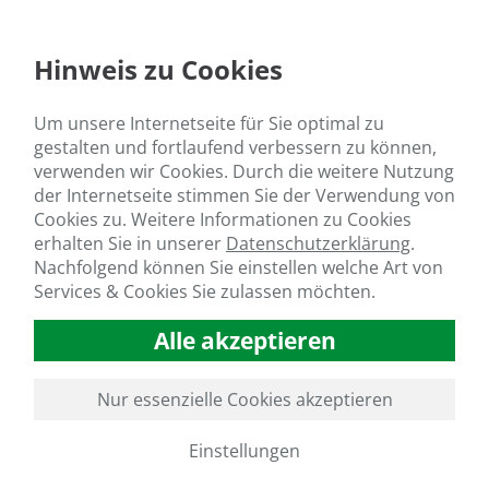
Hinweis zu Cookies
Um unsere Internetseite für Sie optimal zu
gestalten und fortlaufend verbessern zu können,
verwenden wir Cookies. Durch die weitere Nutzung
der Internetseite stimmen Sie der Verwendung von
Cookies zu. Weitere Informationen zu Cookies
erhalten Sie in unserer
Datenschutzerklärung
.
Nachfolgend können Sie einstellen welche Art von
GO TO SLIDE 2
GO TO SLIDE 3
GO TO SLIDE 4
GO TO SLIDE 5
GO TO SLIDE 6
GO TO SLIDE 7
GO TO SLIDE 8
GO TO SLIDE 9
GO TO SLIDE 10
GO TO SLIDE 11
GO TO SLIDE 12
GO TO SLIDE 13
GO TO SLIDE 14
GO TO SLIDE 15
GO TO SLIDE 16
GO TO SLIDE 17
GO
Services & Cookies Sie zulassen möchten.
GO TO SLIDE 31
Alle akzeptieren
Nur essenzielle Cookies akzeptieren
Einstellungen