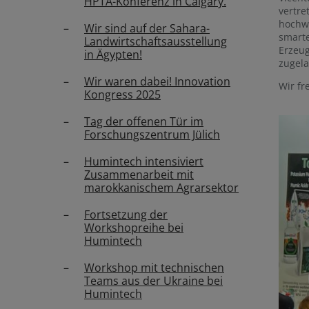
HPTA-Konferenz in Calgary.
vertre
hochwe
Wir sind auf der Sahara-
smarte
Landwirtschaftsausstellung
Erzeug
in Ägypten!
zugela
Wir waren dabei! Innovation
Wir fr
Kongress 2025
Tag der offenen Tür im
Forschungszentrum Jülich
Humintech intensiviert
Zusammenarbeit mit
marokkanischem Agrarsektor
Fortsetzung der
Workshopreihe bei
Humintech
Workshop mit technischen
Teams aus der Ukraine bei
Humintech