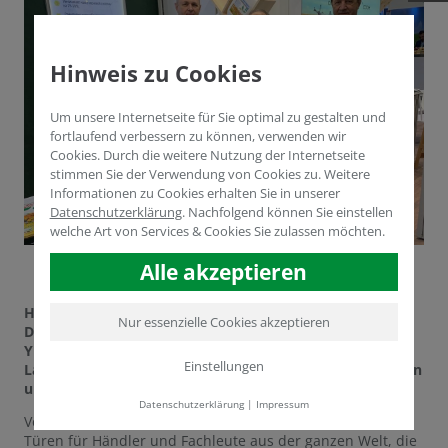
Hinweis zu Cookies
Um unsere Internetseite für Sie optimal zu gestalten und
fortlaufend verbessern zu können, verwenden wir
Cookies. Durch die weitere Nutzung der Internetseite
stimmen Sie der Verwendung von Cookies zu. Weitere
Informationen zu Cookies erhalten Sie in unserer
Datenschutzerklärung
.
Nachfolgend können Sie einstellen
welche Art von Services & Cookies Sie zulassen möchten.
Alle akzeptieren
HUMINTECHs Technik- und Verkaufsleiter Dr. Yasser
Nur essenzielle Cookies akzeptieren
Dergham befindet sich im russischen Krasnador auf der
YUGAGRO, einer internationalen Messe für
Einstellungen
Landwirtschaftsmaschinen und -geräte sowie Substanzen
und Materialien für den Pflanzenbau.
Datenschutzerklärung
|
Impressum
Vor 28 Jahren öffnete YUGAGRO zum ersten Mal seine
Türen für Händler und Fachleute aus der ganzen Welt, die