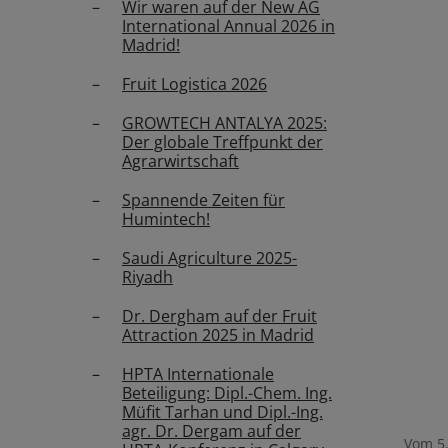
Wir waren auf der New AG
International Annual 2026 in
Madrid!
Fruit Logistica 2026
GROWTECH ANTALYA 2025:
Der globale Treffpunkt der
Agrarwirtschaft
Spannende Zeiten für
Humintech!
Saudi Agriculture 2025-
Riyadh
Dr. Dergham auf der Fruit
Attraction 2025 in Madrid
HPTA Internationale
Beteiligung: Dipl.-Chem. Ing.
Müfit Tarhan und Dipl.-Ing.
agr. Dr. Dergam auf der
Vom 5