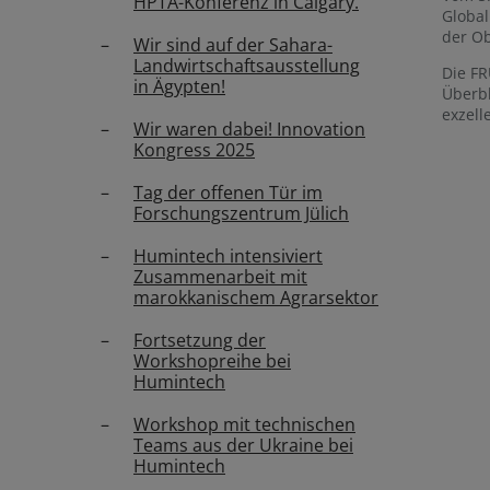
HPTA-Konferenz in Calgary.
Global
der O
Wir sind auf der Sahara-
Landwirtschaftsausstellung
Die FR
in Ägypten!
Überbl
exzell
Wir waren dabei! Innovation
Kongress 2025
Tag der offenen Tür im
Forschungszentrum Jülich
Humintech intensiviert
Zusammenarbeit mit
marokkanischem Agrarsektor
Fortsetzung der
Workshopreihe bei
Humintech
Workshop mit technischen
Teams aus der Ukraine bei
Humintech