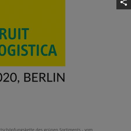
tschöpfungskette des grünen Sortiments - vom