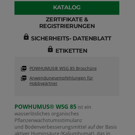
KATALOG
ZERTIFIKATE &
REGISTRIERUNGEN
lock
SICHERHEITS- DATENBLATT
lock
ETIKETTEN
POWHUMUS® WSG 85 Broschüre
Anwendungsempfehlungen für
Hobbygärtner
POWHUMUS® WSG 85
ist ein
wasserlösliches organisches
Pflanzenwachstumsstimulanz
REA
und Bodenverbesserungsmittel auf der Basis
Numm
aktiver
Huminsäure
(Kaliumhumat), das in