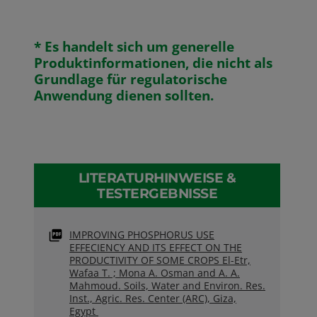
* Es handelt sich um generelle
Produktinformationen, die nicht als
Grundlage für regulatorische
Anwendung dienen sollten.
LITERATURHINWEISE &
TESTERGEBNISSE
IMPROVING PHOSPHORUS USE
EFFECIENCY AND ITS EFFECT ON THE
PRODUCTIVITY OF SOME CROPS El-Etr,
Wafaa T. ; Mona A. Osman and A. A.
Mahmoud. Soils, Water and Environ. Res.
Inst., Agric. Res. Center (ARC), Giza,
Egypt