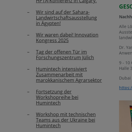
HPTA-Konferenz in Calgary.
GES
Wir sind auf der Sahara-
Nachh
Landwirtschaftsausstellung
in Ägypten!
Alle L
Ausste
Wir waren dabei! Innovation
landwi
Kongress 2025
Dr. Ya
Tag der offenen Tür im
Anwen
Forschungszentrum Jülich
9 - 10
Halle 
Humintech intensiviert
Zusammenarbeit mit
Dubai
marokkanischem Agrarsektor
https:
Fortsetzung der
Workshopreihe bei
Humintech
Workshop mit technischen
Teams aus der Ukraine bei
Humintech