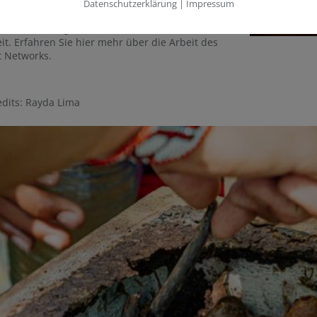
Datenschutzerklärung
|
Impressum
li Bees in den letzten zwei Jahren geschaffen hat,
rtvoll und nötig. Nicht nur im Amazonas, sondern
it. Erfahren Sie hier mehr über die Arbeit des
t Networks.
edits: Rayda Lima