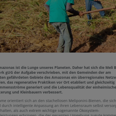
azonas ist die Lunge unseres Planeten. Daher hat sich die Meli 
rk gUG der Aufgabe verschrieben, mit den Gemeinden der am
sten gefährdeten Gebiete des Amazonas ein überregionales Netz
den, das regenerative Praktiken vor Ort etabliert und gleichzeitig
mmensströme generiert und die Lebensqualität der einheimisch
kerung und Kleinbauern verbessert.
me orientiert sich an den stachellosen Meliponini-Bienen, die sic
 durch intelligente Anpassung an ihren Lebensraum selbst verso
halten, als auch extrem wichtige sogenannte Ökosystem-
tleistungen erbringen, die der gesamten Umgebung zugute komme