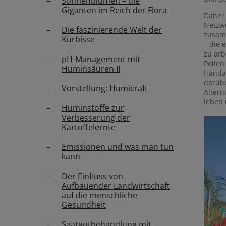
Sonnenblumen – die
Giganten im Reich der Flora
Daher 
Netzw
Die faszinierende Welt der
zusam
Kürbisse
– die
zu arb
pH-Management mit
Pollen
Huminsäuren II
Handar
darübe
Vorstellung: Humicraft
Altern
leben 
Huminstoffe zur
Verbesserung der
Kartoffelernte
Emissionen und was man tun
kann
Der Einfluss von
Aufbauender Landwirtschaft
auf die menschliche
Gesundheit
Saatgutbehandlung mit