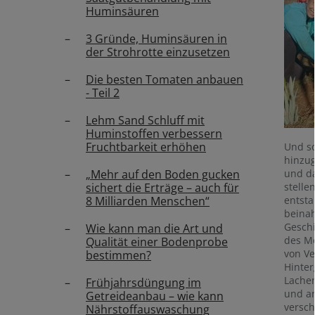
Huminsäuren
3 Gründe, Huminsäuren in
der Strohrotte einzusetzen
Die besten Tomaten anbauen
- Teil 2
Lehm Sand Schluff mit
Huminstoffen verbessern
Fruchtbarkeit erhöhen
Und so
hinzu
und d
„Mehr auf den Boden gucken
stelle
sichert die Erträge – auch für
entsta
8 Milliarden Menschen“
beinah
Geschi
Wie kann man die Art und
des M
Qualität einer Bodenprobe
von Ve
bestimmen?
Hinter
Lachen
Frühjahrsdüngung im
und an
Getreideanbau – wie kann
versch
Nährstoffauswaschung