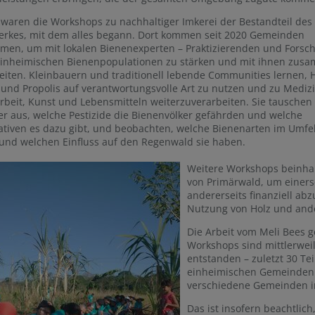
waren die Workshops zu nachhaltiger Imkerei der Bestandteil des
erkes, mit dem alles begann. Dort kommen seit 2020 Gemeinden
men, um mit lokalen Bienenexperten – Praktizierenden und Fors
 einheimischen Bienenpopulationen zu stärken und mit ihnen zus
eiten. Kleinbauern und traditionell lebende Communities lernen, 
 und Propolis auf verantwortungsvolle Art zu nutzen und zu Medizi
beit, Kunst und Lebensmitteln weiterzuverarbeiten. Sie tauschen 
r aus, welche Pestizide die Bienenvölker gefährden und welche
ativen es dazu gibt, und beobachten, welche Bienenarten im Umfe
und welchen Einfluss auf den Regenwald sie haben.
Weitere Workshops beinhal
von Primärwald, um einers
andererseits finanziell ab
Nutzung von Holz und ande
Die Arbeit vom Meli Bees g
Workshops sind mittlerwei
entstanden – zuletzt 30 T
einheimischen Gemeinden 
verschiedene Gemeinden in
Das ist insofern beachtlic