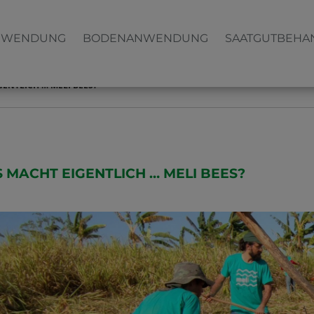
NWENDUNG
BODENANWENDUNG
SAATGUTBEHA
ENTLICH … MELI BEES?
 MACHT EIGENTLICH … MELI BEES?