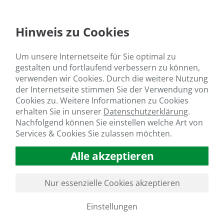
Kontakt mit Mitgliedern a
reisten sogar in über 12 
Hinweis zu Cookies
Die gemeinsame Sprache is
Workshops, sondern darüb
die schon mehr als 160 Mit
Um unsere Internetseite für Sie optimal zu
nicht nur den fachlichen A
gestalten und fortlaufend verbessern zu können,
sondern lösen auch das ei
verwenden wir Cookies. Durch die weitere Nutzung
Gemeinden auf – mit schü
der Internetseite stimmen Sie der Verwendung von
Cookies zu. Weitere Informationen zu Cookies
 sind mit der Zeit auch Storytelling-Kreise
erhalten Sie in unserer
Datenschutzerklärung
.
gekommen, die die Offenheit, die Begegnungen
Nachfolgend können Sie einstellen welche Art von
as wachsende Vertrauen in den Mittelpunkt
n, die in den anderen Kursen als Nebeneffekte
Services & Cookies Sie zulassen möchten.
nden sind. Eine Geschichte zu erzählen ist
e so in Vergessenheit geraten wie einer
Alle akzeptieren
chte zu lauschen – und bleibt doch ein Urinstinkt
enschen. Die Menschen sprechen in den Treffen
rlusten, von Missständen, von persönlichen
Nur essenzielle Cookies akzeptieren
gründen, von Mut, Erfolg und dem, was sie zum
 bringt. Ein Tag der Verbindung, mit sich selbst
Einstellungen
deren – die am Ende des Tages doch nicht so
ieden sind.