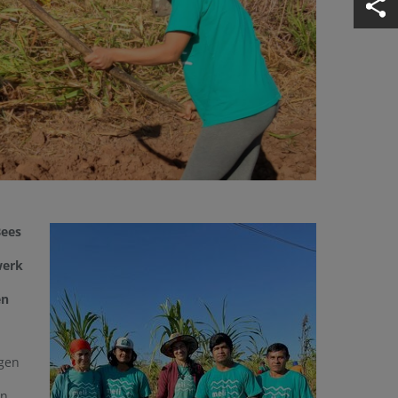
Bees
werk
en
h
rgen
n.