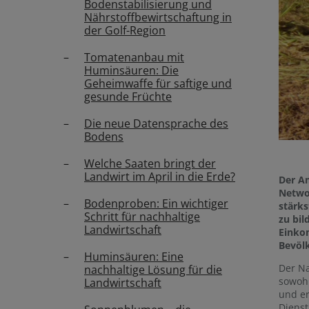
Bodenstabilisierung und
Nährstoffbewirtschaftung in
der Golf-Region
Tomatenanbau mit
Huminsäuren: Die
Geheimwaffe für saftige und
gesunde Früchte
Die neue Datensprache des
Bodens
Welche Saaten bringt der
Landwirt im April in die Erde?
Der Am
Netwo
Bodenproben: Ein wichtiger
stärk
Schritt für nachhaltige
zu bil
Landwirtschaft
Einko
Bevöl
Huminsäuren: Eine
Der Na
nachhaltige Lösung für die
sowohl
Landwirtschaft
und er
Diens