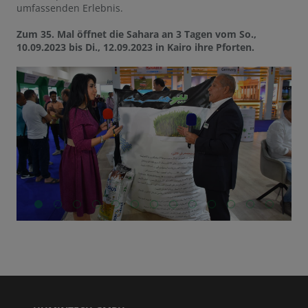
umfassenden Erlebnis.
Zum 35. Mal öffnet die Sahara an 3 Tagen vom So.,
10.09.2023 bis Di., 12.09.2023 in Kairo ihre Pforten.
GO TO SLIDE 1
GO TO SLIDE 2
GO TO SLIDE 3
GO TO SLIDE 4
GO TO SLIDE 5
GO TO SLIDE 6
GO TO SLIDE 7
GO TO SLIDE 8
GO TO SLIDE 9
GO TO SLIDE 10
GO TO SLIDE 11
GO TO SLIDE 12
GO TO SLIDE 13