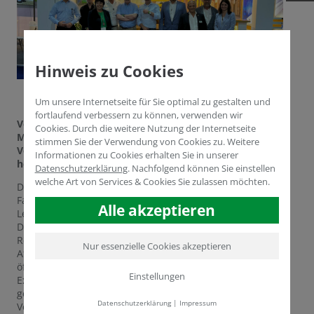
Hinweis zu Cookies
Um unsere Internetseite für Sie optimal zu gestalten und
fortlaufend verbessern zu können, verwenden wir
Vertriebsleiter Dr. Yasser Dergham ist auf der Sahara
Cookies. Durch die weitere Nutzung der Internetseite
Messe in Kairo. Wir sind dankbar für unsere langjährige
stimmen Sie der Verwendung von Cookies zu. Weitere
Vertriebspartnerschaft mit Growtech und für die
Informationen zu Cookies erhalten Sie in unserer
hervorragenden Messen, die IFWexpo veranstaltet.
Datenschutzerklärung
.
Nachfolgend können Sie einstellen
welche Art von Services & Cookies Sie zulassen möchten.
Die Sahara-Ausstellung ist eine weltweit anerkannte
Fachmesse in den Bereichen Landwirtschaft und
Alle akzeptieren
Lebensmittel, die im Jahr 1987 ins Leben gerufen wurde.
Der Begriff "Sahara" verdeutlicht die zunehmende
Relevanz dieser Veranstaltung für die Gebiete Ägypten,
Nur essenzielle Cookies akzeptieren
Afrika und den Mittleren Osten. Jährlich im September
öffnet sie ihre Pforten im EIEC Egypt International
Einstellungen
Exhibition Center in Kairo und lockt Fachleute aus der
gesamten Industrie. Die Organisation dieser wichtigen
Datenschutzerklärung
|
Impressum
Veranstaltung liegt in den Händen von Informa Markets,