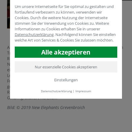
Um unsere Internetseite für Sie optimal zu gestalten und
fortlaufend verbessern zu können, verwenden wir
Cookies. Durch die weitere Nutzung der Internetseite
stimmen Sie der Verwendung von Cookies zu. Weitere
Informationen zu Cookies erhalten Sie in unserer
Datenschutzerklärung
.
Nachfolgend können Sie einstellen
welche Art von Services & Cookies Sie zulassen möchten.
Auch in dieser Saison ist HUMINTECH als Sponsor auf dem
Alle akzeptieren
Trikot der New Elephants Grevenbroich vertreten.
Regionalen Sport zu fördern gehört zum
Nachhaltigkeitsverständnis der Firma – Sportvereine sind
Nur essenzielle Cookies akzeptieren
ein wichtiger gesellschaftlicher Kit und steigern die
Lebensqualität der Menschen aus der Region. Zur großen
Einstellungen
Freude der Elephants-Fans in- und außerhalb der Firma
gewannen die New Elephants das Auftaktspiel der neuen
Datenschutzerklärung
|
Impressum
Regionalligasaison mit 77:70 Punkten. Die HUMINTECH
GmbH gratuliert herzlich!
Bild: © 2019 New Elephants Grevenbroich