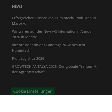
NEWS
Erfolgreicher Einsatz von Humintech-Produkten in
Marokko
Wir waren auf der New AG International Annual
2026 in Madrid!
Vizepräsidentin des Landtags NRW besucht
Humintech
Fruit Logistica 2026
GROWTECH ANTALYA 2025: Der globale Treffpunkt
der Agrarwirtschaft
Cookie Einstellungen
KONTAKT