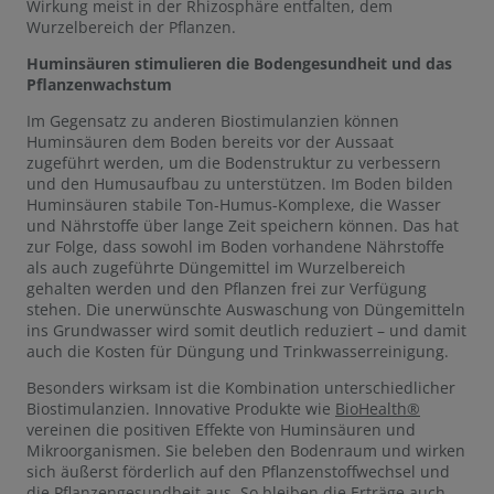
Wirkung meist in der Rhizosphäre entfalten, dem
Wurzelbereich der Pflanzen.
Huminsäuren stimulieren die Bodengesundheit und das
Pflanzenwachstum
Im Gegensatz zu anderen Biostimulanzien können
Huminsäuren dem Boden bereits vor der Aussaat
zugeführt werden, um die Bodenstruktur zu verbessern
und den Humusaufbau zu unterstützen. Im Boden bilden
Huminsäuren stabile Ton-Humus-Komplexe, die Wasser
und Nährstoffe über lange Zeit speichern können. Das hat
zur Folge, dass sowohl im Boden vorhandene Nährstoffe
als auch zugeführte Düngemittel im Wurzelbereich
gehalten werden und den Pflanzen frei zur Verfügung
stehen. Die unerwünschte Auswaschung von Düngemitteln
ins Grundwasser wird somit deutlich reduziert – und damit
auch die Kosten für Düngung und Trinkwasserreinigung.
Besonders wirksam ist die Kombination unterschiedlicher
Biostimulanzien. Innovative Produkte wie
BioHealth®
vereinen die positiven Effekte von Huminsäuren und
Mikroorganismen. Sie beleben den Bodenraum und wirken
sich äußerst förderlich auf den Pflanzenstoffwechsel und
die Pflanzengesundheit aus. So bleiben die Erträge auch