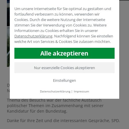
Um unsere Internetseite für Sie optimal zu gestalten und
fortlaufend verbessern zu können, verwenden wir
Cookies. Durch die weitere Nutzung der Internetseite
stimmen Sie der Verwendung von Cookies zu. Weitere
Informationen zu Cookies erhalten Sie in unserer
Datenschutzerklärung
.
Nachfolgend können Sie einstellen
welche Art von Services & Cookies Sie zulassen möchten.
Alle akzeptieren
Nur essenzielle Cookies akzeptieren
Einstellungen
Daniel Rinkert und Philipp Bolz von der SPD Rhein-Kreis
Neuss waren am 13.09.2021 zu Besuch bei Humintech.
Datenschutzerklärung
|
Impressum
Thema des Besuchs war der fachliche Austausch
politischer Themen im Zusammenhang mit seiner
Kandidatur für den Bundestag.
Danke für Ihre Zeit und die interessanten Gespräche, SPD.