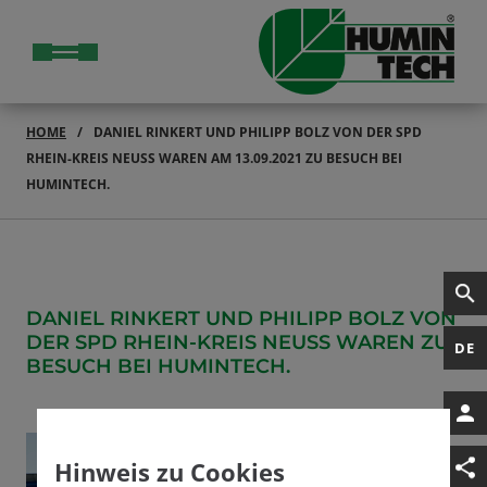
HOME
DANIEL RINKERT UND PHILIPP BOLZ VON DER SPD
RHEIN-KREIS NEUSS WAREN AM 13.09.2021 ZU BESUCH BEI
HUMINTECH.
DANIEL RINKERT UND PHILIPP BOLZ VON
DER SPD RHEIN-KREIS NEUSS WAREN ZU
DE
BESUCH BEI HUMINTECH.
Hinweis zu Cookies