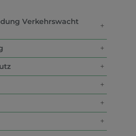
ildung Verkehrswacht
g
utz