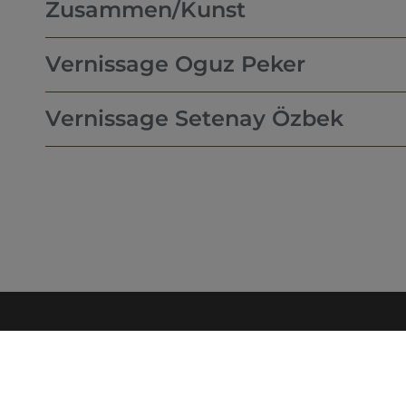
Zusammen/Kunst
Vernissage Oguz Peker
Vernissage Setenay Özbek
KONTAKT