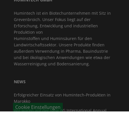
Humintech ist ein Biotechunternehmen mit Sitz in
Grevenbroich. Unser Fokus liegt auf der
Erforschung, Entwicklung und industriellen
Produktion von
Huminstoffen und Huminsäuren für den
Landwirtschaftssektor. Unsere Produkte finden
außerdem Verwendung in Pharma, Bauindustrie
und bei ökologischen Anwendungen wie etwa der
Wasserreinigung und Bodensanierung.
NEWS
Erfolgreicher Einsatz von Humintech-Produkten in
Marokko
Cookie Einstellungen
Wir waren auf der New AG International Annual
2026 in Madrid!
Vizepräsidentin des Landtags NRW besucht