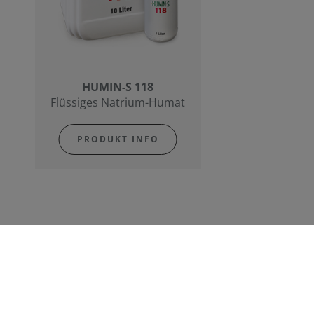
HUMIN-S 118
Flüssiges Natrium-Humat
PRODUKT INFO