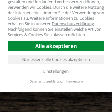
gestalten und fortlaufend verbessern zu können,
verwenden wir Cookies. Durch die weitere Nutzung
der Internetseite stimmen Sie der Verwendung von
Cookies zu. Weitere Informationen zu Cookies
erhalten Sie in unserer
Datenschutzerklärung
.
Nachfolgend können Sie einstellen welche Art von
Services & Cookies Sie zulassen möchten.
Alle akzeptieren
Nur essenzielle Cookies akzeptieren
Einstellungen
Datenschutzerklärung
|
Impressum