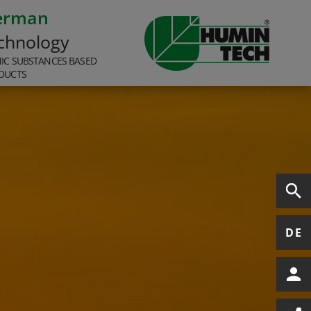
erman
chnology
IC SUBSTANCES BASED
DUCTS
DE