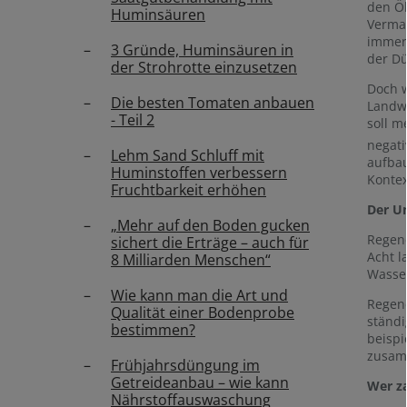
den Ök
Huminsäuren
Vermar
immer 
3 Gründe, Huminsäuren in
der Dü
der Strohrotte einzusetzen
Doch w
Die besten Tomaten anbauen
Landwi
- Teil 2
soll m
negati
Lehm Sand Schluff mit
aufbau
Huminstoffen verbessern
Kontex
Fruchtbarkeit erhöhen
Der Un
„Mehr auf den Boden gucken
Regene
sichert die Erträge – auch für
Acht l
8 Milliarden Menschen“
Wasser
Wie kann man die Art und
Regen
Qualität einer Bodenprobe
ständi
bestimmen?
beispi
zusam
Frühjahrsdüngung im
Getreideanbau – wie kann
Wer za
Nährstoffauswaschung