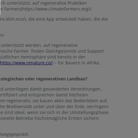
ich unterstützt, auf regenerative Praktiken
e Farmers(https://www.climatefarmers.org/).
s.klim.eco/), die eine App entwickelt haben, die die
en:
 unterstützt werden, auf regenerative
nische Farmer finden Gleichgesinnte und Support
südlichen Hemisphäre sind bereits in der
(
https://www.renature.co/
) – für Bauern in Afrika,
ökologischen oder regenerativen Landbau?
 und unterliegen damit gesonderten Verordnungen.
rtifiziert und entsprechen damit höchsten
dem regenerativ, sie bauen aktiv das Bodenleben auf,
he Biodiversität unter und über der Erde, verringern
 sind ideal, wenn sie sich in der Umstellungsphase
ionelle Betriebe höchstmögliche Ernten sichern
atungsgespräch.