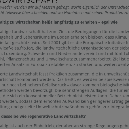
NDWIRTSCHAFT?
wieder werden wir auf Messen gefragt, worin eigentlich der Unterschie
icht teilweise überschneiden und wo Humintech mit seinen Produkten zu 
ltig zu wirtschaften heißt langfristig zu erhalten – egal wie
ltige Landwirtschaft hat zum Ziel, die Bedingungen für die Landwir
ehalt und Lebensräume im Boden erhalten bleiben, dass Klima, W
ielfalt geschützt wird. Seit 2001 gibt es die Europäische Initiative
://leaf-eisa.frb.io/), die landwirtschaftliche Organisationen der s
, Luxemburg, Schweden und Niederlande vereint und mit fünf Lob
hl, Pflanzenschutz und Umweltschutz zusammenarbeitet. Ziel ist e
ierten Ansatz in Europa zu etablieren, zu stärken und weiterzuentw
ierte Landwirtschaft fasst Praktiken zusammen, die in umweltschü
rtschaft kombiniert werden. Das heißt, es werden beispielsweise 
 nur noch bei hohem Befallsdruck – davor kommen biologische Mit
thoden werden bevorzugt. Die sehr strengen Auflagen, die für ei
, die sich ein konventioneller Betrieb nicht leisten kann. Daher k
t werden, sodass dem erhöhten Aufwand kein geringerer Ertrag ge
ltung und gezielte Umweltschutzmaßnahmen gehört zur integrativ
o dasselbe wie regenerative Landwirtschaft?
ltig ist auch der Biobetrieb, der aber an strenge Regelungen geb