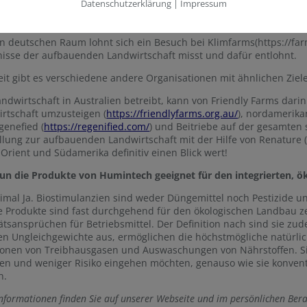
Datenschutzerklärung
|
Impressum
uropäische Organisation, die Landwirte darin finanziell und inhaltl
eigen, diese zu messen und das Wissen weiterzugeben, ist Climat
n deutschen Raum lohnt sich ein Besuch bei Klimfarms(https://farm
isse der aufbauenden Landwirtschaft misst und dafür entlohnt.
it gibt es verschiedene andere Organisationen mit ähnlichen Ziel
ndwirtschaft in Australien betreibt, kann von Friendly Farms darin
rtschaft umzusteigen (
https://friendlyfarms.org.au/
), nordamerika
genefied (
https://regenified.com/
) und Beitriebe auf der gesamten 
lung zur aufbauenden Landwirtschaft mit der Hilfe von Renature 
 Orient und Südamerika definitiv einen Blick wert!
un die Produkte von Humintech geeignet für den integrierten, 
eimal Ja. Biostimulanzien sind weder Düngemittel noch Pestizide
 Produkte sind fast durchgehend für den ökologischen Landbau ze
ätsansprüchen für Betriebsmittel. Der Definition nach sind sie zu
en Ungleichgewichte aus, ermöglichen die höchstmögliche natürlic
onen von Treibhausgasen und Auswaschungen von Nährstoffen. Sie
en und weniger Risiko eingehen möchten, genauso wie sie konvent
n.
nformationen finden Sie auf unserer Webseite und im persönlichen Ber