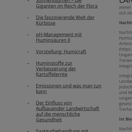
LA
Sonnenblumen – die
Giganten im Reich der Flora
Immer 
sich n
Die faszinierende Welt der
Nachha
Kürbisse
Nachha
pH-Management mit
Humusg
Huminsäuren II
Artenv
(https
Vorstellung: Humicraft
Ungarn
Tierwo
Huminstoffe zur
Integr
Verbesserung der
Kartoffelernte
Integr
Landwi
Emissionen und was man tun
jedoch
kann
und Me
sorgen
Der Einfluss von
gesetz
Aufbauender Landwirtschaft
Tierha
auf die menschliche
Ist Bi
Gesundheit
Nachha
Saatgutbehandlung mit