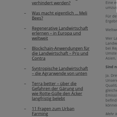
Eine e
verhindert werden?
umzust
Was macht eigentlich … Meli
Für de
Bees?
Ergebn
Regenerative Landwirtschaft
Weltwe
erlernen – in Europa und
weltweit
Wer La
Landwi
Blockchain-Anwendungen für
bei Re
die Landwirtschaft – Pro und
Umstel
Contra
Asien,
Sind n
Syntropische Landwirtschaft
– die Agrarwende von unten
Ja. Dr
Unsere
Terra better – über die
Qualit
Gefahren der Gärung und
gleich
wie Rotte-Gülle den Acker
Emissi
langfristig belebt
befind
könne
11 Fragen zum Urban
Farming
Mehr I