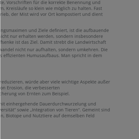
e, Vorschriften für die korrekte Benennung und
 Kreisläufe so klein wie möglich zu halten. Fast
ieb, der Mist wird vor Ort kompostiert und dient
ngsmaximen und Ziele definiert, ist die aufbauende
 nicht nur erhalten werden, sondern insbesondere
enke ist das Ziel. Damit strebt die Landwirtschaft
awandel nicht nur aufhalten, sondern umkehren. Die
es effizienten Humusaufbaus. Man spricht in dem
 reduzieren, würde aber viele wichtige Aspekte außer
on Erosion, die verbesserten
cherung von Ernten zum Beispiel.
damit einhergehende Dauerdurchwurzelung und
rsität“ sowie „Integration von Tieren“. Gemeint sind
ren, Biotope und Nutztiere auf demselben Feld