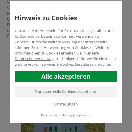
Yasser Dergham sowie Prof. Metin Turan und die
Vertriebsleiter Volker Gerdelmann, Alexander Rube und
Mihalil Brinza beraten Sie dieses Jahr zur Umstellung auf
Hinweis zu Cookies
Ökolandbau, zur Nutzung unserer Produkte für
Feldgemüse und natürlich zu all Ihren Fragen rund um
Bodengesundheit, Humusaufbau, Biostimulanzien und
Um unsere Internetseite für Sie optimal zu gestalten und
Ertragsmaximierung.
fortlaufend verbessern zu können, verwenden wir
Cookies. Durch die weitere Nutzung der Internetseite
stimmen Sie der Verwendung von Cookies zu. Weitere
Informationen zu Cookies erhalten Sie in unserer
Datenschutzerklärung
.
Nachfolgend können Sie einstellen
welche Art von Services & Cookies Sie zulassen möchten.
Alle akzeptieren
Nur essenzielle Cookies akzeptieren
Einstellungen
Datenschutzerklärung
|
Impressum