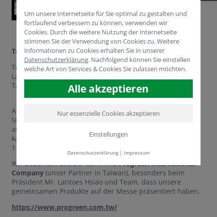
Um unsere Internetseite für Sie optimal zu gestalten und
fortlaufend verbessern zu können, verwenden wir
Cookies. Durch die weitere Nutzung der Internetseite
stimmen Sie der Verwendung von Cookies zu. Weitere
Informationen zu Cookies erhalten Sie in unserer
Taiwan Smart Agriweek (29. Sept. - 01. Okt. 2022)
Datenschutzerklärung
.
Nachfolgend können Sie einstellen
Taiwans führende B2B-Ausstellung und Konferenzen für
welche Art von Services & Cookies Sie zulassen möchten.
Landwirtschaft, Viehzucht und Aquakulturtechnologie. Im
Taipei Nangang Exhibition Center Halle 1
Alle akzeptieren
Auf der Messe wurden über 1000 innovative
Nur essenzielle Cookies akzeptieren
landwirtschaftliche Produkte vorgestellt bei denen Käufer
aus den Philippinen, Thailand, Malaysia, Vietnam usw.
Einstellungen
kamen. Die dreitätige Ausstellung wurde von mehr als
11.000 Fachleuten besucht.
Datenschutzerklärung
|
Impressum
Wir bedanken uns bei der Firma
Progreen International
Company
(unser Partner in Taiwan), besonders beim
Präsident Mr. Lantoes Hsiao und Team, dass unsere
gemeinsamen Produkte auf der Messe präsentiert haben.
https://www.progreen.com.tw/