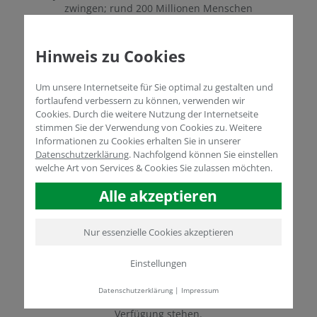
zwingen; rund 200 Millionen Menschen
leiden durch die schlechten Böden bereits
an Unterernährung allein auf dem
afrikanischen Kontinent. Wenn jetzt noch
Hinweis zu Cookies
extreme Wetterlagen hinzukommen, ist für
viele Menschen entweder das Schicksal
Um unsere Internetseite für Sie optimal zu gestalten und
besiegelt – oder es gibt nur noch die Flucht
fortlaufend verbessern zu können, verwenden wir
ins Unbekannte.
Cookies. Durch die weitere Nutzung der Internetseite
Während deutsche Böden fast überall zur
stimmen Sie der Verwendung von Cookies zu. Weitere
Nahrungserzeugung taugen, sind
Informationen zu Cookies erhalten Sie in unserer
Biostimulanzien und Humuspräparate schon
Datenschutzerklärung
.
Nachfolgend können Sie einstellen
im Süden Europas und beinahe am
welche Art von Services & Cookies Sie zulassen möchten.
gesamten Äquator entlang eine von
mehreren Möglichkeit den Boden so
Alle akzeptieren
aufzubauen, dass überhaupt geerntet
werden kann. Das verleiht der Arbeit über so
Nur essenzielle Cookies akzeptieren
viele Jahre hinweg Sinn und motiviert uns,
die Produkte immer weiter zu verfeinern,
sodass sie wirklich individuell genutzt
Einstellungen
werden können – egal welche Betriebsgröße,
welches Klima, welche Bodenstruktur
Datenschutzerklärung
|
Impressum
vorliegt und welche Hilfsmittel zur
Verfügung stehen.