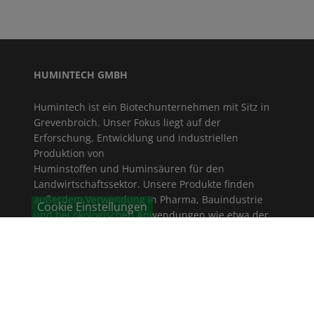
HUMINTECH GMBH
Humintech ist ein Biotechunternehmen mit Sitz in
Grevenbroich. Unser Fokus liegt auf der
Erforschung, Entwicklung und industriellen
Produktion von
Huminstoffen und Huminsäuren für den
Landwirtschaftssektor. Unsere Produkte finden
außerdem Verwendung in Pharma, Bauindustrie
Cookie Einstellungen
und bei ökologischen Anwendungen wie etwa der
Wasserreinigung und Bodensanierung.
NEWS
Erfolgreicher Einsatz von Humintech-Produkten in