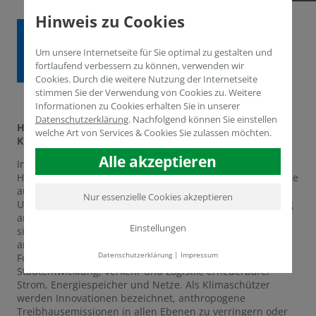
Hinweis zu Cookies
Um unsere Internetseite für Sie optimal zu gestalten und
fortlaufend verbessern zu können, verwenden wir
Cookies. Durch die weitere Nutzung der Internetseite
stimmen Sie der Verwendung von Cookies zu. Weitere
Informationen zu Cookies erhalten Sie in unserer
Datenschutzerklärung
.
Nachfolgend können Sie einstellen
Humintech im aktuellen Innovationsradar zur
welche Art von Services & Cookies Sie zulassen möchten.
Klimawende des Kompetenznetzwerkes Umwelt. NRW
Alle akzeptieren
In der Rubrik
Klimaangepasste Landnutzung
ist die
Humintech GmbH in den Innovationsradar zur Klimawende
aufgenommen worden. Das Kompetenznetzwerk
Nur essenzielle Cookies akzeptieren
Umwelt.NRW nimmt sich dieses Jahr der Herausforderung
an, innovative Technologien und Disziplinen aus NRW
Einstellungen
sichtbar zu machen, die sich um Klimaschutz und -
anpassung drehen. Dabei ist nicht nur die Land- und
Datenschutzerklärung
|
Impressum
Forstwirtschaft im Fokus, sondern auch Gebäude- und
Stadtentwicklung, Verkehr und Logistik, erneuerbarer
Strom, Energiespeicher und Netze. Als Klimaschützer
werden Innovationen bezeichnet, anthropogene
Treibhausemissionen in allen Ebenen zu verringern oder