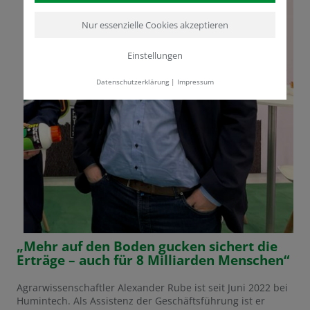
Nur essenzielle Cookies akzeptieren
Einstellungen
Datenschutzerklärung
|
Impressum
„Mehr auf den Boden gucken sichert die
Erträge – auch für 8 Milliarden Menschen“
Agrarwissenschaftler Alexander Rube ist seit Juni 2022 bei
Humintech. Als Assistenz der Geschäftsführung ist er