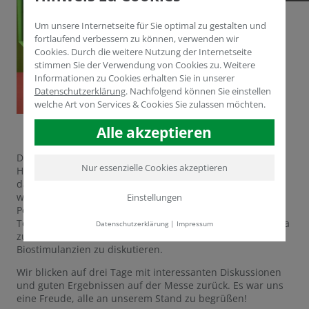
Um unsere Internetseite für Sie optimal zu gestalten und
fortlaufend verbessern zu können, verwenden wir
Cookies. Durch die weitere Nutzung der Internetseite
stimmen Sie der Verwendung von Cookies zu. Weitere
Informationen zu Cookies erhalten Sie in unserer
Datenschutzerklärung
.
Nachfolgend können Sie einstellen
welche Art von Services & Cookies Sie zulassen möchten.
Alle akzeptieren
Dr. Yasser Dergham, Technical and Sales Manager bei
Nur essenzielle Cookies akzeptieren
Humintech, hat sich auf den Weg zur CAC gemacht, um
das Unternehmen zu vertreten. Tatkräftig unterstützt
wurde er von unseren Partnern von Fertiliz mit Sitz in
Einstellungen
Peking. Das Asien-Symposium brachte zahlreiche
Teilnehmer aus Indonesien, Thailand, China und Südkorea
Datenschutzerklärung
|
Impressum
zusammen, um über Huminsäuren, Huminstoffe und
Biostimulanzien zu diskutieren.
Wir blicken auf drei Tage mit interessanten Diskussionen
und guten Ergebnissen auf der Messe zurück. Es war uns
eine Freude, alle an unserem Stand zu begrüßen!