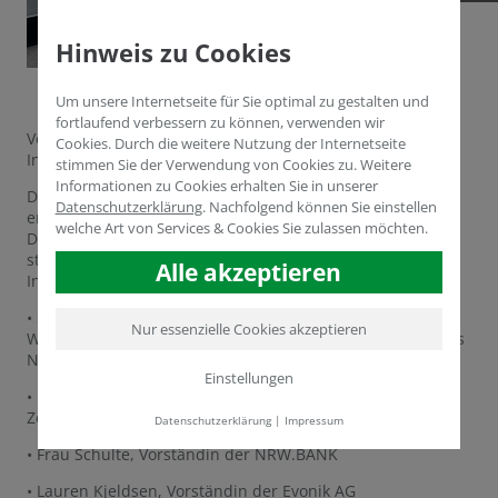
Hinweis zu Cookies
Um unsere Internetseite für Sie optimal zu gestalten und
fortlaufend verbessern zu können, verwenden wir
Vergangene Woche durften wir Teil des
Cookies. Durch die weitere Nutzung der Internetseite
Innovationskongress 2025 sein.
stimmen Sie der Verwendung von Cookies zu. Weitere
Informationen zu Cookies erhalten Sie in unserer
Der Kongress wurde von Ministerpräsident Hendrik Wüst
Datenschutzerklärung
.
Nachfolgend können Sie einstellen
eröffnet. Anschließend fand eine spannende
welche Art von Services & Cookies Sie zulassen möchten.
Diskussionsrunde zum Thema „Innovationsstandort NRW“
statt, bei der Expert:innen aus Politik, Wissenschaft,
Alle akzeptieren
Industrie und Finanzwesen vertreten waren:
• Silke Krebs, Staatssekretärin im Ministerium für
Nur essenzielle Cookies akzeptieren
Wirtschaft, Industrie, Klimaschutz und Energie des Landes
Nordrhein-Westfalen
Einstellungen
• Prof. Achim Wambach, Präsident des ZEW – Leibniz-
Zentrum für Europäische Wirtschaftsforschung
Datenschutzerklärung
|
Impressum
• Frau Schulte, Vorständin der NRW.BANK
• Lauren Kjeldsen, Vorständin der Evonik AG