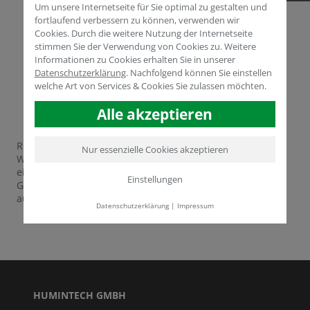
Um unsere Internetseite für Sie optimal zu gestalten und
fortlaufend verbessern zu können, verwenden wir
Cookies. Durch die weitere Nutzung der Internetseite
stimmen Sie der Verwendung von Cookies zu. Weitere
Informationen zu Cookies erhalten Sie in unserer
Datenschutzerklärung
.
Nachfolgend können Sie einstellen
welche Art von Services & Cookies Sie zulassen möchten.
Alle akzeptieren
Rund 5000 Unternehmen werden jährlich für diesen
Nur essenzielle Cookies akzeptieren
Wettbewerb nominiert. Die Humintech GmbH wird als
einer von 800 weiteren Bewerbern in die Juryliste für den
Einstellungen
Großen Preis der KMU der Oskar-Patzelt-Stiftung
aufgenommen.
mehr
Datenschutzerklärung
|
Impressum
HUMINTECH GMBH