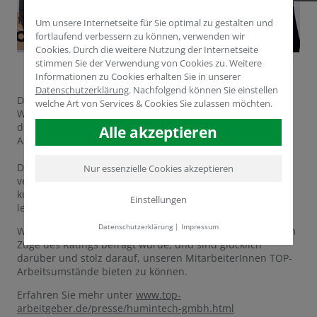
Um unsere Internetseite für Sie optimal zu gestalten und
fortlaufend verbessern zu können, verwenden wir
Cookies. Durch die weitere Nutzung der Internetseite
stimmen Sie der Verwendung von Cookies zu. Weitere
Informationen zu Cookies erhalten Sie in unserer
Datenschutzerklärung
.
Nachfolgend können Sie einstellen
Die Humintech GmbH wurde am 23. Februar 2018 von
welche Art von Services & Cookies Sie zulassen möchten.
Wirtschaftsminister a. D. Wolfgang Clement in Berlin mit
dem TOP-JOB-Siegel für herausragende
Alle akzeptieren
Arbeitgeberqualitäten ausgezeichnet.
Die vom Zentrum für Arbeitgeberattraktivität, zeag GmbH,
Nur essenzielle Cookies akzeptieren
vergebene Auszeichnung erhalten Unternehmen, die sich
konsequent für eine gesunde und gleichzeitig
Einstellungen
leistungsstarke Arbeitsplatzkultur stark machen.
Datenschutzerklärung
|
Impressum
Wir möchten unserem wundervollen Team danken, das im
Zuge des Ratings befragt wurde, und sind glücklich
darüber und stolz darauf, unseren MitarbeiterInnen TOP-
Arbeitsumstände bieten zu können.
Erfahren Sie mehr unter
www.top-
arbeitgeber.de/presse/humintech-gmbh.html