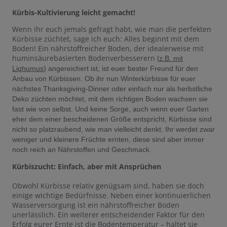
Kürbis-Kultivierung leicht gemacht!
Wenn ihr euch jemals gefragt habt, wie man die perfekten
Kürbisse züchtet, sage ich euch: Alles beginnt mit dem
Boden! Ein nährstoffreicher Boden, der idealerweise mit
huminsäurebasierten Bodenverbesserern (
z.B. mit
Liqhumus
) angereichert ist, ist euer bester Freund für den
Anbau von Kürbissen. Ob ihr nun Winterkürbisse für euer
nächstes Thanksgiving-Dinner oder einfach nur als herbstliche
Deko züchten möchtet, mit dem richtigen Boden wachsen sie
fast wie von selbst. Und keine Sorge, auch wenn euer Garten
eher dem einer bescheidenen Größe entspricht, Kürbisse sind
nicht so platzraubend, wie man vielleicht denkt. Ihr werdet zwar
weniger und kleinere Früchte ernten, diese sind aber immer
noch reich an Nährstoffen und Geschmack.
Kürbiszucht: Einfach, aber mit Ansprüchen
Obwohl Kürbisse relativ genügsam sind, haben sie doch
einige wichtige Bedürfnisse. Neben einer kontinuierlichen
Wasserversorgung ist ein nährstoffreicher Boden
unerlässlich. Ein weiterer entscheidender Faktor für den
Erfolg eurer Ernte ist die Bodentemperatur – haltet sie