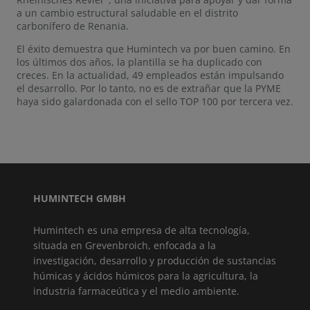
a un cambio estructural saludable en el distrito
carbonífero de Renania.
El éxito demuestra que Humintech va por buen camino. En
los últimos dos años, la plantilla se ha duplicado con
creces. En la actualidad, 49 empleados están impulsando
el desarrollo. Por lo tanto, no es de extrañar que la PYME
haya sido galardonada con el sello TOP 100 por tercera vez.
HUMINTECH GMBH
Humintech es una empresa de alta tecnología,
situada en Grevenbroich, enfocada a la
investigación, desarrollo y producción de sustancias
húmicas y ácidos húmicos para la agricultura, la
industria farmaceútica y el medio ambiente.