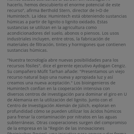
hacerlo, hemos descubierto el enorme potencial de este
recurso", afirma Berthold Stern, director de I+D de
Humintech. La idea: Humintech está obteniendo sustancias
húmicas a partir de lignito o lignito oxidado. Estas
sustancias se utilizan en la agricultura como
acondicionadores del suelo, abonos o piensos. Los usos
industriales incluyen, entre otros, la fabricación de
materiales de filtración, tintes y hormigones que contienen
sustancias húmicas.
"Nuestra tecnología abre nuevas posibilidades para los
recursos fósiles", dice el gerente ejecutivo Aydogan Cengiz.
Su compañero Müfit Tarhan añade: "Presentamos un viejo
recurso natural bajo una nueva y apropiada luz y así
creamos una nueva aceptación." Los bioingenieros de
Humintech confían en la cooperación intensiva con
diversos centros de investigación para dominar el giro en U
de Alemania en la utilización del lignito. Junto con el
Centro de Investigación Alemán de Jülich, exploran en
profundidad cómo se pueden utilizar los ácidos húmicos
para frenar la contaminación por nitratos en las aguas
subterráneas. Otras cooperaciones surgen del compromiso
de la empresa en la "Región de las innovaciones
Rheinisches Revier", una iniciativa para apoyar y dar forma