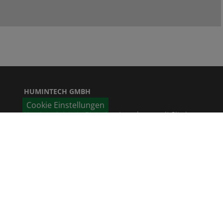
HUMINTECH GMBH
Cookie Einstellungen
Humintech ist ein Biotechunternehmen mit Sitz in
Grevenbroich. Unser Fokus liegt auf der
Erforschung, Entwicklung und industriellen
Produktion von
Huminstoffen und Huminsäuren für den
Landwirtschaftssektor. Unsere Produkte finden
außerdem Verwendung in Pharma, Bauindustrie
und bei ökologischen Anwendungen wie etwa der
Wasserreinigung und Bodensanierung.