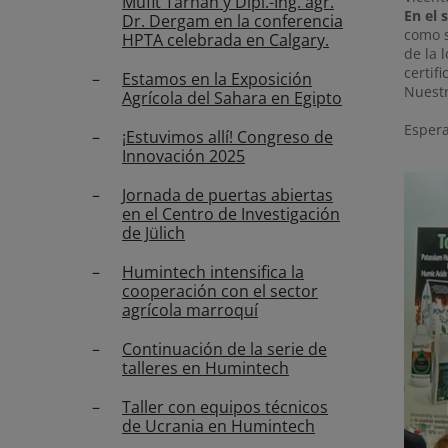
Müfit Tarhan y Dipl.-Ing. agr.
En el 
Dr. Dergam en la conferencia
como s
HPTA celebrada en Calgary.
de la 
certif
Estamos en la Exposición
Nuestr
Agrícola del Sahara en Egipto
Espera
¡Estuvimos allí! Congreso de
Innovación 2025
Jornada de puertas abiertas
en el Centro de Investigación
de Jülich
Humintech intensifica la
cooperación con el sector
agrícola marroquí
Continuación de la serie de
talleres en Humintech
Taller con equipos técnicos
de Ucrania en Humintech