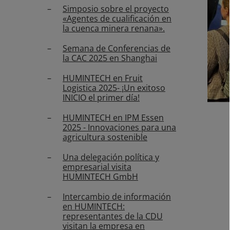
Simposio sobre el proyecto
«Agentes de cualificación en
la cuenca minera renana».
Semana de Conferencias de
la CAC 2025 en Shanghai
HUMINTECH en Fruit
Logistica 2025- ¡Un exitoso
INICIO el primer día!
HUMINTECH en IPM Essen
2025 - Innovaciones para una
GO TO SLIDE 1
agricultura sostenible
Una delegación política y
empresarial visita
HUMINTECH GmbH
Intercambio de información
en HUMINTECH:
representantes de la CDU
visitan la empresa en