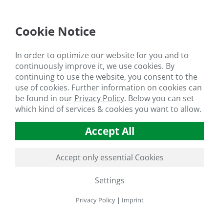
Cookie Notice
In order to optimize our website for you and to
continuously improve it, we use cookies. By
continuing to use the website, you consent to the
use of cookies. Further information on cookies can
be found in our
Privacy Policy
.
Below you can set
which kind of services & cookies you want to allow.
GO TO SLIDE 2
GO TO SLIDE 3
GO TO SLIDE 4
GO TO SLIDE 5
GO TO SLIDE 6
GO TO SLIDE 7
GO TO SLIDE 8
GO TO SLIDE 9
GO TO SLIDE 10
GO TO SLIDE 11
GO TO SLIDE 12
GO TO SLIDE 13
GO TO SLIDE 14
GO TO SLIDE 15
GO TO SLIDE 16
GO TO SLIDE 17
GO
Accept All
GO TO SLIDE 31
Accept only essential Cookies
Settings
Privacy Policy
|
Imprint