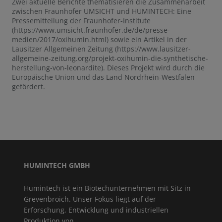
Zwei aktuelle Berichte thematisieren die Zusammenarbeit
zwischen Fraunhofer UMSICHT und HUMINTECH: Eine
Pressemitteilung der Fraunhofer-Institute
(https://www.umsicht.fraunhofer.de/de/presse-
medien/2017/oxihumin.html) sowie ein Artikel in der
Lausitzer Allgemeinen Zeitung (https://www.lausitzer-
allgemeine-zeitung.org/projekt-oxihumin-die-synthetische-
herstellung-von-leonardite). Dieses Projekt wird durch die
Europäische Union und das Land Nordrhein-Westfalen
gefördert.
HUMINTECH GMBH
Humintech ist ein Biotechunternehmen mit Sitz in
Grevenbroich. Unser Fokus liegt auf der
Erforschung, Entwicklung und industriellen
Produktion von