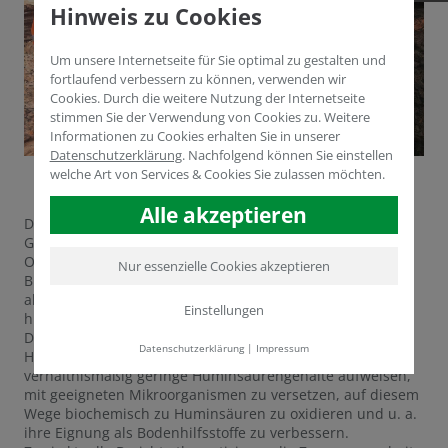
Hinweis zu Cookies
Um unsere Internetseite für Sie optimal zu gestalten und
fortlaufend verbessern zu können, verwenden wir
Cookies. Durch die weitere Nutzung der Internetseite
stimmen Sie der Verwendung von Cookies zu. Weitere
Informationen zu Cookies erhalten Sie in unserer
Datenschutzerklärung
.
Nachfolgend können Sie einstellen
welche Art von Services & Cookies Sie zulassen möchten.
Alle akzeptieren
Das Fraunhofer UMSICHT-Institut und die HUMINTECH
GmbH sind Forschungspartner eines Projekts namens
OxiHumin. Für das Projekt werden regional verfügbare
Nur essenzielle Cookies akzeptieren
Braunkohlen oder Nebenprodukte der Brikettherstellung
als Rohstoff stofflich genutzt und für Herstellung
Einstellungen
huminstoffbasierter Produkte nutzbar gemacht.
Die Innovation besteht darin, Braunkohlen verschiedener
Datenschutzerklärung
|
Impressum
Herkunft oder Beiprodukte aus der Brikettherstellung, die
verhältnismäßig geringe Huminsäurengehalte aufweisen,
mit geeigneten Mikroorganismen zu versetzen, auf diesem
Wege biochemisch zu Huminsäuren zu oxidieren und u. a.
ihre Eignung als Bodenhilfsstoffe zu verbessern.