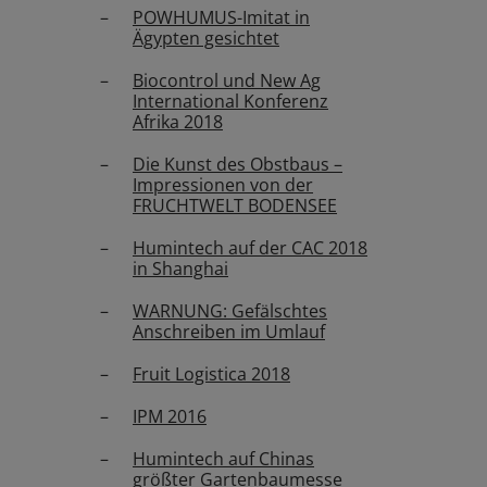
POWHUMUS-Imitat in
Ägypten gesichtet
Biocontrol und New Ag
International Konferenz
Afrika 2018
Die Kunst des Obstbaus –
Impressionen von der
FRUCHTWELT BODENSEE
Humintech auf der CAC 2018
in Shanghai
WARNUNG: Gefälschtes
Anschreiben im Umlauf
Fruit Logistica 2018
IPM 2016
Humintech auf Chinas
größter Gartenbaumesse