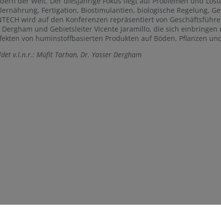
dern der Welt. Der diesjährige Fokus liegt auf Problemen und Lö
lernährung, Fertigation, Biostimulantien, biologische Regelung, 
ECH wird auf den Konferenzen repräsentiert von Geschäftsführer 
 Dergham und Gebietsleiter Vicente Jaramillo, die sich einbring
fekten von huminstoffbasierten Produkten auf Böden, Pflanzen und
ldet v.l.n.r.: Müfit Tarhan, Dr. Yasser Dergham