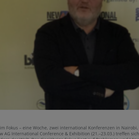
 im Fokus – eine Woche, zwei international Konferenzen in Nairobi, 
w AG International Conference & Exhibition (21.–23.03.) treffen s