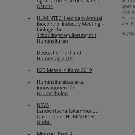
Agrarfachmesse des Nahen
60 Län
Ostens
Spezia
HUMINT
HUMINTECH auf dem Annual
Yasser
Biocontrol Industry Meeting –
den Ef
biologische
Abgebi
Schädlingsregulierung mit
Huminsäuren
Deutscher Torf und
Humustag 2019
B2B Messe in Kairo 2019
Huminsäurebasierte
Innovationen für
Baumschulen
NRW-
Landwirtschaftskammer zu
Gast bei der HUMINTECH
GmbH
Minister, Prof. A.