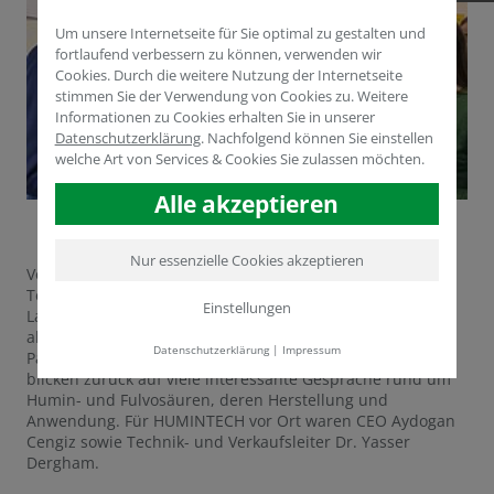
Um unsere Internetseite für Sie optimal zu gestalten und
fortlaufend verbessern zu können, verwenden wir
Cookies. Durch die weitere Nutzung der Internetseite
stimmen Sie der Verwendung von Cookies zu. Weitere
Informationen zu Cookies erhalten Sie in unserer
Datenschutzerklärung
.
Nachfolgend können Sie einstellen
welche Art von Services & Cookies Sie zulassen möchten.
Alle akzeptieren
Nur essenzielle Cookies akzeptieren
Vom 30. Oktober bis 1. November 2018 war HUMINTECH
Teil der ukrainischen InterAGRO, eine jährliche Messe für
Einstellungen
Landwirtschaftsmaschinen und -zubehör. Vielen Dank
allen, die unseren gemeinsamen Stand mit unseren
Datenschutzerklärung
|
Impressum
Partnern und Freunden von ATC besucht haben. Wir
blicken zurück auf viele interessante Gespräche rund um
Humin- und Fulvosäuren, deren Herstellung und
Anwendung. Für HUMINTECH vor Ort waren CEO Aydogan
Cengiz sowie Technik- und Verkaufsleiter Dr. Yasser
Dergham.