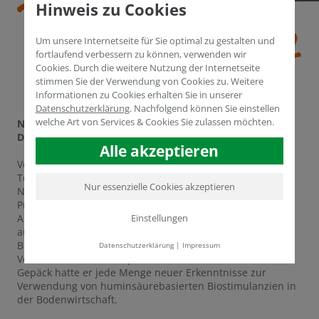
Hinweis zu Cookies
Um unsere Internetseite für Sie optimal zu gestalten und
fortlaufend verbessern zu können, verwenden wir
Cookies. Durch die weitere Nutzung der Internetseite
stimmen Sie der Verwendung von Cookies zu. Weitere
Informationen zu Cookies erhalten Sie in unserer
Datenschutzerklärung
.
Nachfolgend können Sie einstellen
welche Art von Services & Cookies Sie zulassen möchten.
Neue Wege zu alter Bodenfruchtbarkeit auf dem
Deutschen Torf- und Humustag
Alle akzeptieren
Verganene Woche fand in Bad Zwischenahn der Deutsche
Torf- und Humustag statt – eines der wichtigsten
Nur essenzielle Cookies akzeptieren
Netzwerktreffen der Substratindustrie. Vertreter aus
Produktion und Handel versammelten sich im Landkreis
Einstellungen
Ammerland, um sich auszutauschen, zu netzwerken und
auf Fachvorträgen über aktuelle Chancen und Risiken der
Branche zu erfahren. Für die HUMINTECH GmbH war der
Datenschutzerklärung
|
Impressum
Vertriebsleiter für Europa Volker Gerdelmann vor Ort. Im
Gepäck hatte er jede Menge neuer Erkenntnisse zur
Verwendung von huminsäurebasierten Biostimulanzien in
der Bodenwirtschaft.