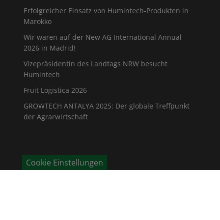
Erfolgreicher Einsatz von Humintech-Produkten in
Marokko
Wir waren auf der New AG International Annual
2026 in Madrid!
Vizepräsidentin des Landtags NRW besucht
Humintech
Fruit Logistica 2026
GROWTECH ANTALYA 2025: Der globale Treffpunkt
der Agrarwirtschaft
Cookie Einstellungen
KONTAKT
Humintech GmbH