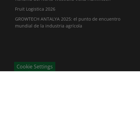
Fruit Logistica 2026
GROWTECH ANTALYA 2025: el punto de encuentro
mundial de la industria agrícola
Cookie Settings
CONTÁCTENOS
Humintech GmbH
Am Pösenberg 9-13
41517 Grevenbroich / Deutschland
Telf: +49 2181 70 676 - 0
Fax: +49 2181 70 676 - 22
E-mail