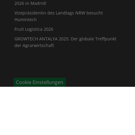
2026 in Madrid!
Vizepräsidentin des Landtags NRW besucht
Humintech
Fruit Logistica 2026
GROWTECH ANTALYA 2025: Der globale Treffpunkt
der Agrarwirtschaft
Cookie Einstellungen
KONTAKT
Humintech GmbH
Am Pösenberg 9-13
41517 Grevenbroich / Deutschland
Telefon: +49 2181 70 676 - 0