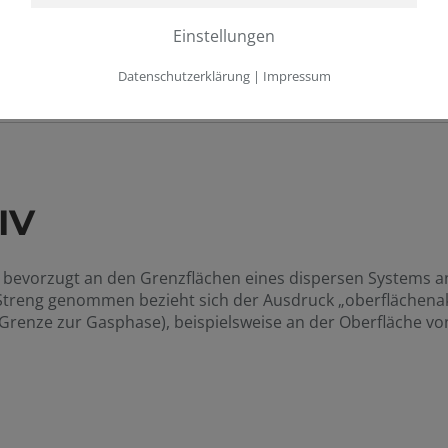
Einstellungen
Datenschutzerklärung
|
Impressum
IV
ur bevorzugt an den Grenzflächen eines dispersen Systems a
 Streng genommen bezieht sich der Ausdruck „oberflächenakti
r Grenze zur Gasphase), beispielsweise an der Oberfläche v