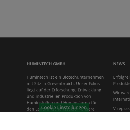
HUMINTECH GMBH
NEWS
Humintech ist ein Biotechunternehmen
Erfolgre
mit Sitz in Grevenbroich. Unser Fokus
Produkt
liegt auf der Erforschung, Entwicklung
Wir war
und industriellen Produktion von
Internat
Huminstoffen und Huminsäuren für
Cookie Einstellungen
Vizeprä
den Landwirtschaftssektor. Unsere
besucht
Produkte finden außerdem
Verwendung in Pharma, Bauindustrie
Fruit Log
und bei ökologischen Anwendungen