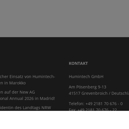
KONTAKT
icher Einsatz von Humintech-
Humintech GmbH
en in Marokko
Am Pösenberg 9-13
en auf der New AG
41517 Grevenbroich / Deutsch
ional Annual 2026 in Madrid!
Telefon: +49 2181 70 676 - 0
sidentin des Landtags NRW
Fax: +49 2181 70 676 - 22
 Humintech
E-Mail
istica 2026
KARRIERE