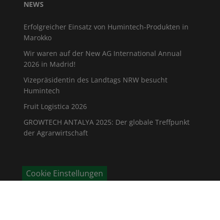
NEWS
Erfolgreicher Einsatz von Humintech-Produkten in
Marokko
Wir waren auf der New AG International Annual
2026 in Madrid!
Vizepräsidentin des Landtags NRW besucht
Humintech
Fruit Logistica 2026
GROWTECH ANTALYA 2025: Der globale Treffpunkt
der Agrarwirtschaft
Cookie Einstellungen
KONTAKT